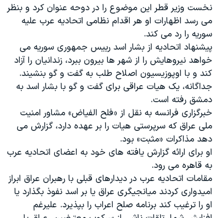
اسرائیل در جنگ
نخست وزیر قطر این موضوع را در دوحه عنوان کرد و بنظر
می رسد اظهارات او هر اقدام نظامی اتحادیه عرب علیه
نرگس محمدی برنده جایزه نوبل صلح
سوریه را رد می کند.
همایش محافظه‌کاران آمریکا «سی‌پک»
پیشنهاد اتحادیه از بشار اسد رییس جمهوری سوریه می
صفحه‌های ویژه
خواهد نیروهایش را از شهر ها بیرون ببرد، زندانیان را آزاد
کند و با اوپوزیسیون اصلاح طلب به گفت و گو بنشیند.
سفر پرزیدنت ترامپ به چین
جداگانه، یک هیات عراقی برای گفت و گو با بشار اسد به
دمشق رفته است.
خبرگزاری فرانسه به نقل از «فلح الفیاض» مشاور امنیت
ملی عراق که سرپرستی هیات را بر عهده دارد، گزارش می
دهد مذاکرات «مثبت» بود.
او برای ارائه گزارش یافته های خود به اعضای اتحادیه عرب
به قاهره می رود.
مقامات اتحادیه عرب در دیدارهای قبلی با رهبران عراق ابراز
امیدواری کردند میانجیگری عراق یا بر اسد نفوذ بگذارد یا
او را ترغیب کند برنامه صلح اعراب را بپذیرد. علیرغم