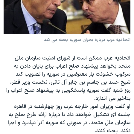
دنبال کنید
مستندها
فرهنگ و زندگی
حقوق شهروندی
انتخابات ریاست جمهوری آمریکا ۲۰۲۴
اقتصادی
حمله جمهوری اسلامی به اسرائیل
رمز مهسا
علم و فناوری
اتحادیه عرب درباره بحران سوریه بحث می کند
زبانهای مختلف
اسرائیل در جنگ
ورزش زنان در ایران
اتحادیه عرب ممکن است از شورای امنیت سازمان ملل
گالری عکس
اعتراضات زن، زندگی، آزادی
متحد بخواهد پیشنهاد صلح اعراب برای پایان دادن به
آرشیو پخش زنده
مجموعه مستندهای دادخواهی
سرکوب خشونت بار معترضین در سوریه را تصویب کند.
شیخ حمد بن جاسم بن جابر آل ثانی، نخست وزیر قطر،
تریبونال مردمی آبان ۹۸
روز شنبه گفت سوریه پاسخگویی به پیشنهاد صلح اعراب را
دادگاه حمید نوری
بتاخیر می اندازد.
چهل سال گروگان‌گیری
او گفت وزیران امور خارجه عرب روز چهارشنبه در قاهره
جلسه ای تشکیل خواهند داد تا درباره ارائه طرح صلح به
قانون شفافیت دارائی کادر رهبری ایران
سازمان ملل متحد، در صورتی که سوریه آنرا نپذیرد و اجرا
اعتراضات مردمی آبان ۹۸
نکند، بحث کنند.