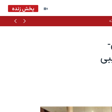
پخش زنده
قبلی
بعدی
ه
 لیبی