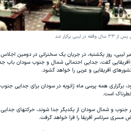
ی برگزار شد
بر ليبی، روز يکشنبه، در جريان يک سخنرانی در دومين اجلاس 
آفريقايی گفت، جدايی احتمالی شمال و جنوب سودان باب جد
کشورهای آفريقايی و عربی را خواهد گشود.
د، برگزاری همه پرسی ماه ژانويه در سودان برای جدايی جنوب ا
خطرناک است.
گر جنوب و شمال سودان از يکديگر جدا شوند، حرکتهای جدايی ط
سری سرتاسر آفريقا را فرا خواهد گرفت.