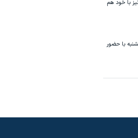
يز با خود هم
۳ سال وقفه از روز يکشنبه با حضور