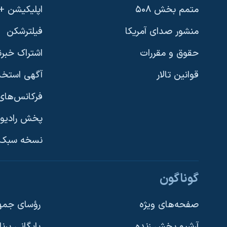
متمم بخش ۵۰۸
اپلیکیشن +VOA
منشور صدای آمریکا
فیلترشکن
حقوق و مقررات
اشتراک خبرن
قوانین تالار
آگهی استخد
فرکانس‌های 
پخش رادیو
یادگیری زبان انگلیسی
نسخه سبک 
دنبال کنید
گوناگون
صفحه‌های ویژه
رؤسای جمهو
آرشیو پخش زنده
بایگانی برن