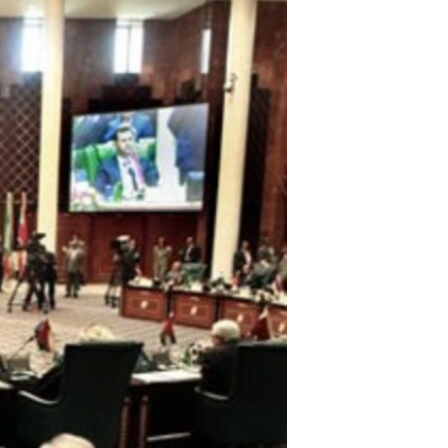
مستندها
فرهنگ و زندگی
حقوق شهروندی
انتخابات ریاست جمهوری آمریکا ۲۰۲۴
اقتصادی
حمله جمهوری اسلامی به اسرائیل
رمز مهسا
علم و فناوری
اسرائیل در جنگ
ورزش زنان در ایران
گالری عکس
اعتراضات زن، زندگی، آزادی
آرشیو پخش زنده
مجموعه مستندهای دادخواهی
تریبونال مردمی آبان ۹۸
دادگاه حمید نوری
چهل سال گروگان‌گیری
قانون شفافیت دارائی کادر رهبری ایران
اعتراضات مردمی آبان ۹۸
اسرائیل در جنگ