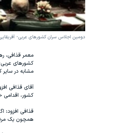
نرگس محمدی برنده جایزه نوبل صلح
همایش محافظه‌کاران آمریکا «سی‌پک»
صفحه‌های ویژه
دومين اجلاس سران کشورهای عربی- آفريقايی پس از ۳۳ سال وقفه در لیب
سفر پرزیدنت ترامپ به چین
معمر قذافی، ره
کشورهای عربی-
مشابه در ساير 
آقای قذافی افزو
کشور، اقدامی 
قذافی افزود: ا
همچون يک مرض م