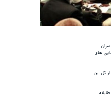
سران
ايي های
ز کل اين
لبانه