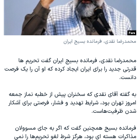
دنبال کنید
مستندها
فرهنگ و زندگی
حقوق شهروندی
انتخابات ریاست جمهوری آمریکا ۲۰۲۴
اقتصادی
حمله جمهوری اسلامی به اسرائیل
رمز مهسا
علم و فناوری
محمدرضا نقدی، فرمانده بسیج ایران
زبانهای مختلف
اسرائیل در جنگ
ورزش زنان در ایران
محمدرضا نقدی، فرمانده بسیج ایران گفت تحریم ها
گالری عکس
اعتراضات زن، زندگی، آزادی
قدرتی جدید را برای ایران ایجاد کرده که او آن را یک فرصت
آرشیو پخش زنده
مجموعه مستندهای دادخواهی
دانست.
تریبونال مردمی آبان ۹۸
به گفته آقای نقدی که سخنران پیش از خطبه نماز جمعه
دادگاه حمید نوری
امروز تهران بود، شرایط تهدید و فشار، فرصتی برای آشکار
چهل سال گروگان‌گیری
شدن ظرفیت‌هاست.
قانون شفافیت دارائی کادر رهبری ایران
فرمانده بسیج همچنین گفت که اگر به جای مسوولان
اعتراضات مردمی آبان ۹۸
مذاکرات هسته ای بود، هرگز شرط لغو تحریم‌ها را نمی