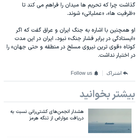
اسرائیل در جنگ
گذاشت چرا که تحریم ها میدان را فراهم می کند تا
«ظرفیت ها»، «عملیاتی» شوند.
نرگس محمدی برنده جایزه نوبل صلح
همایش محافظه‌کاران آمریکا «سی‌پک»
او همچنین با اشاره به جنگ ایران و عراق گفت که اگر
صفحه‌های ویژه
«ایستادگی در برابر فشار جنگ» نبود، ایران در این مدت
کوتاه «قوی ‌ترین نیروی مسلح در منطقه و حتی جهان» را
سفر پرزیدنت ترامپ به چین
در اختیار نداشت.
اشتراک
Follow us
بیشتر بخوانید
هشدار انجمن‌های کشتی‌رانی نسبت به
دریافت عوارض از تنگه هرمز