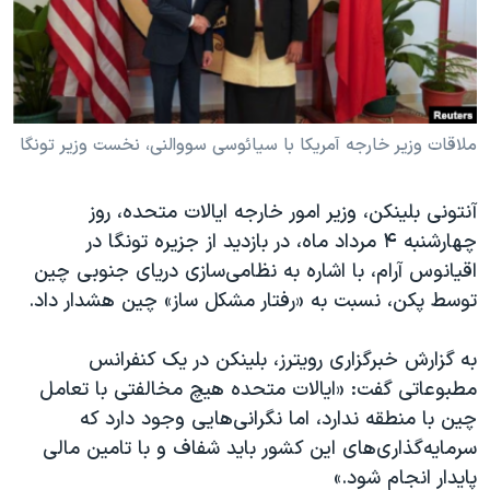
دنبال کنید
مستندها
فرهنگ و زندگی
حقوق شهروندی
انتخابات ریاست جمهوری آمریکا ۲۰۲۴
اقتصادی
حمله جمهوری اسلامی به اسرائیل
رمز مهسا
علم و فناوری
ملاقات وزیر خارجه آمریکا با سیائوسی سووالنی، نخست وزیر تونگا
زبانهای مختلف
اسرائیل در جنگ
ورزش زنان در ایران
آنتونی بلینکن، وزیر امور خارجه ایالات متحده، روز
گالری عکس
اعتراضات زن، زندگی، آزادی
چهارشنبه ۴ مرداد ماه، در بازدید از جزیره تونگا در
آرشیو پخش زنده
مجموعه مستندهای دادخواهی
اقیانوس آرام، با اشاره به نظامی‌سازی دریای جنوبی چین
توسط پکن، نسبت به «رفتار مشکل ساز» چین هشدار داد.
تریبونال مردمی آبان ۹۸
دادگاه حمید نوری
به گزارش خبرگزاری رویترز، بلینکن در یک کنفرانس
چهل سال گروگان‌گیری
مطبوعاتی گفت: «ایالات متحده هیچ مخالفتی با تعامل
چین با منطقه ندارد، اما نگرانی‌هایی وجود دارد که
قانون شفافیت دارائی کادر رهبری ایران
سرمایه‌گذاری‌های این کشور باید شفاف و با تامین مالی
اعتراضات مردمی آبان ۹۸
پایدار انجام شود.»