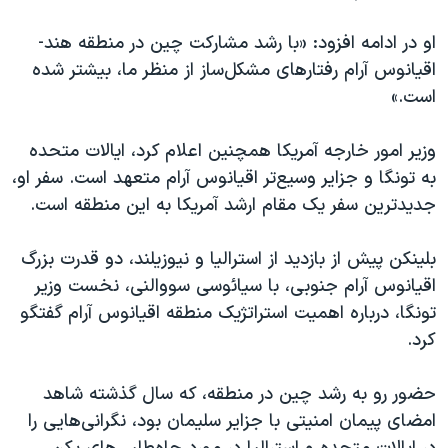
اسرائیل در جنگ
او در ادامه افزود: «با رشد مشارکت چین در منطقه هند-
نرگس محمدی برنده جایزه نوبل صلح
اقیانوس آرام رفتارهای مشکل‌ساز از منظر ما، بیشتر شده
همایش محافظه‌کاران آمریکا «سی‌پک»
است.»
صفحه‌های ویژه
وزیر امور خارجه آمریکا همچنین اعلام کرد، ایالات متحده
سفر پرزیدنت ترامپ به چین
به تونگا و جزایر وسیع‌تر اقیانوس آرام متعهد است. سفر او،
جدیدترین سفر یک مقام ارشد آمریکا به این منطقه است.
بلینکن پیش از بازدید از استرالیا و نیوزیلند، دو قدرت بزرگ
اقیانوس آرام جنوبی، با سیائوسی سووالنی، نخست وزیر
تونگا، درباره اهمیت استراتژیک منطقه اقیانوس آرام گفتگو
کرد.
حضور رو به رشد چین در منطقه، که سال گذشته شاهد
امضای پیمان امنیتی با جزایر سلیمان بود، نگرانی‌هایی را