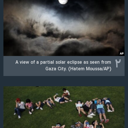
اسرائیل در جنگ
نرگس محمدی برنده جایزه نوبل صلح
همایش محافظه‌کاران آمریکا «سی‌پک»
صفحه‌های ویژه
سفر پرزیدنت ترامپ به چین
۲
A view of a partial solar eclipse as seen from
Gaza City. (Hatem Moussa/AP)