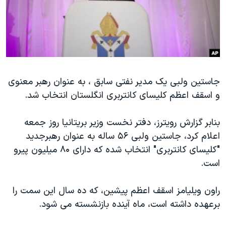
دنبال کنید
مستندها
فرهنگ و زندگی
حقوق شهروندی
انتخابات ریاست جمهوری آمریکا ۲۰۲۴
اقتصادی
حمله جمهوری اسلامی به اسرائیل
رمز مهسا
علم و فناوری
زبانهای مختلف
جاستين ولبی يک مدير نفتی سابق ، به عنوان رهبر معنوی
اسرائیل در جنگ
ورزش زنان در ایران
و اسقف اعظم کليسای کانتربری انگلستان انتخاب شد
.
گالری عکس
اعتراضات زن، زندگی، آزادی
آرشیو پخش زنده
مجموعه مستندهای دادخواهی
بنابر گزارش رويترز، دفتر نخست وزير بريتانيا روز جمعه
اعلام کرد، جاستين ولبی ۵۶ ساله به عنوان رهبرجديد
تریبونال مردمی آبان ۹۸
"کليسای کانتربری" انتخاب شده که دارای ۸۰ ميليون پيرو
دادگاه حمید نوری
است
.
چهل سال گروگان‌گیری
راون ويليامز اسقف اعظم پيشين، که ده سال اين سمت را
قانون شفافیت دارائی کادر رهبری ایران
برعهده داشته است، ماه آينده بازنشسته می شود
.
اعتراضات مردمی آبان ۹۸