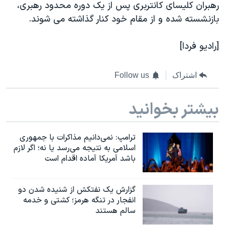
اسرائیل در جنگ
رهبران کليسای کانتربری پس از يک دوره محدود رهبری،
بازنشسته شده و از مقام خود کنار گذاشته می شوند
.
نرگس محمدی برنده جایزه نوبل صلح
همایش محافظه‌کاران آمریکا «سی‌پک»
[رادیو فردا]
صفحه‌های ویژه
سفر پرزیدنت ترامپ به چین
اشتراک
Follow us
بیشتر بخوانید
ترامپ: نمی‌دانیم مذاکرات با جمهوری
اسلامی به نتیجه می‌رسد یا نه؛ اگر لازم
باشد آمریکا آماده اقدام است
گزارش یک نفتکش از شنیده شدن دو
انفجار در تنگه هرمز؛ کشتی و خدمه
سالم هستند