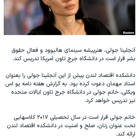
دنبال کنید
مستندها
فرهنگ و زندگی
حقوق شهروندی
انتخابات ریاست جمهوری آمریکا ۲۰۲۴
اقتصادی
حمله جمهوری اسلامی به اسرائیل
رمز مهسا
علم و فناوری
زبانهای مختلف
آنجلینا جولی، هنرپیشه سینمای هالیوود و فعال حقوق
اسرائیل در جنگ
ورزش زنان در ایران
بشر قرار است در دانشگاه جرج تاون آمریکا تدریس کند.
گالری عکس
اعتراضات زن، زندگی، آزادی
آرشیو پخش زنده
مجموعه مستندهای دادخواهی
دانشکده اقتصاد لندن پیش از این آنجلینا جولی را بعنوان
استاد مهمان دعوت کرده بود. به گزارش هفته نامه یو اس
تریبونال مردمی آبان ۹۸
ویکلی، خانم جولی در دانشگاه جرج تاون ایالات متحده
دادگاه حمید نوری
نیز تدریس خواهد کرد.
چهل سال گروگان‌گیری
خانم جولی قرار است در سال تحصیلی ۲۰۱۷ کلاسهایی
قانون شفافیت دارائی کادر رهبری ایران
تحت عنوان زنان، صلح و امنیت در دانشکده اقتصاد لندن
اعتراضات مردمی آبان ۹۸
ارائه کند.