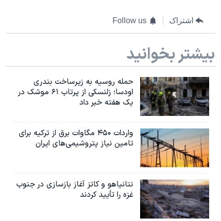
اسرائیل در جنگ
نرگس محمدی برنده جایزه نوبل صلح
اشتراک
Follow us
همایش محافظه‌کاران آمریکا «سی‌پک»
بیشتر بخوانید
صفحه‌های ویژه
سفر پرزیدنت ترامپ به چین
حمله روسیه به زیرساخت بندری
اودسا؛ زلنسکی از پرتاب ۶۱ موشک در
یک هفته خبر داد
واردات ۴۵۰ مگاوات برق از ترکیه برای
تامین نیاز پتروشیمی‌های ایران
نتانیاهو و کاتز آغاز بازسازی در جنوب
غزه را تأیید کردند