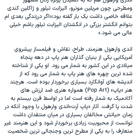
اندری وارهول هم که به کشیدن پرتره زنان مشهور
ومطرحی چون مریلین مونرو، الیزابت تیلور و ژاکلین کندی
علاقه خاصی داشت یک بار گفته بود:«اگر درزندگی بعدی ام
بتوانم انگشتر بزرگی در انگشتان الیزابت تیلور باشم خیلی
عالی می شود.»
اندی وارهول هنرمند، طراح، نقاش و فیلمساز پیشروی
آمریکایی یکی از بنیان گذاران هنر پاپ در دهه پنجاه
میلادی در این کشور به شمار می رود. او یکی از شناخته
شده ترین چهره های هنر پاپ به شمار می رود که از
اندیشه های آوانگارد بسیاری برخوردار بوده است. هرچند
هنر «پاپ» (Pop Art) همواره هنری ضد ارزش های
آکادمیک به شمار رفته است اما در اواسط قرن بیستم به
شدت پا گرفت. آثار «پاپ آرت»اندی وارهول با وجود آنکه در
زمان حیاتش مخالفان بسیاری در میان منتقدان داشت
توانست از محبوبیت زیادی برخوردار شود و این هنرمند غیر
متعارف را به یکی از مطرح ترین وجنجالی ترین شخصیت