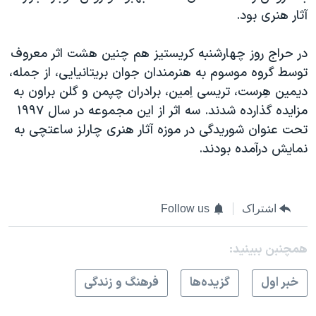
آثار هنری بود.
در حراج روز چهارشنبه کريستيز هم چنین هشت اثر معروف
توسط گروه موسوم به هنرمندان جوان بريتانيايی، از جمله،
ديمين هِرست، تريسی اِمين، برادران چپمن و گلن براون به
مزايده گذارده شدند. سه اثر از اين مجموعه در سال ۱۹۹۷
تحت عنوان شوريدگی در موزه آثار هنری چارلز ساعتچی به
نمايش درآمده بودند.
اشتراک
Follow us
همچنبن ببینید:
خبر اول
گزيده‌ها
فرهنگ و زندگی