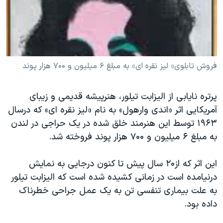
دنبال کنید
مستندها
فرهنگ و زندگی
حقوق شهروندی
انتخابات ریاست جمهوری آمریکا ۲۰۲۴
اقتصادی
حمله جمهوری اسلامی به اسرائیل
رمز مهسا
علم و فناوری
فروش تابلوی« لیز نقره ای» به مبلغ ۶ میلیون و ۷۰۰ هزار پوند
زبانهای مختلف
اسرائیل در جنگ
ورزش زنان در ایران
پرتره نایابی از الیزابت تیلور، هنرپیشه قدیمی و زیبای
گالری عکس
اعتراضات زن، زندگی، آزادی
آمریکایی اثر «اندی وارهول» به نام «لیز نقره ای» که درسال
آرشیو پخش زنده
مجموعه مستندهای دادخواهی
۱۹۶۳ توسط این هنرمند خلق شده در یک حراجی در لندن
به مبلغ ۶ میلیون و ۷۰۰ هزار پوند فروخته شد.
تریبونال مردمی آبان ۹۸
دادگاه حمید نوری
این اثر که از۲۰ سال پیش تا کنون درجایی به نمایش
چهل سال گروگان‌گیری
درنیامده است در زمانی کشیده شده است که الیزابت تیلور
به علت بیماری تنفسی تن به یک عمل جراحی خطرناک
قانون شفافیت دارائی کادر رهبری ایران
داده بود.
اعتراضات مردمی آبان ۹۸