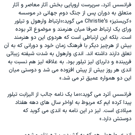
اسرائیل در جنگ
فرانسس آترد، سرپرست اروپایی بخش آثار معاصر و آثار
متعلق به دوران پس از جنگ دوم جهانی در موسسه
نرگس محمدی برنده جایزه نوبل صلح
«کریستیز» Christie's می گوید:«ارتباط وارهول و تیلور
همایش محافظه‌کاران آمریکا «سی‌پک»
ورای یک ارتباط صرفا میان هنرمند و موضوع اثر بوده
صفحه‌های ویژه
است. بلکه این ارتباطی است که هردوی این دو هنرمند
بیش از هرچیز دیگر با فرهنگ زمان خود و دورانی که به آن
سفر پرزیدنت ترامپ به چین
تعلق دارند داشته اند. اندی وارهول به شدت شیفته زیبائی
فریبنده و دلربای لیز تیلور بود. به علاقه لیز هم نسبت به
اندی هر روز بیش از پیش افزوده می شد و دوستی میان
این دو همواره عمیق تر می شد.»
فرانسس آترد می گوید:«ما یک نامه جالب از الیزابت تیلور
پیدا کرده ایم که مربوط به اواخر سال های دهه هفتاد
میلادی است. لیز در این نامه به اندی می گوید که
دوستش دارد.»