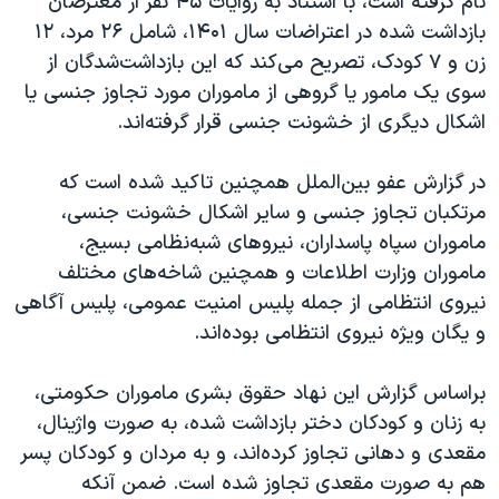
نام گرفته است، با استناد به روایات ۴۵ نفر از معترضان
اسرائیل در جنگ
بازداشت شده در اعتراضات سال ۱۴۰۱، شامل ۲۶ مرد، ۱۲
نرگس محمدی برنده جایزه نوبل صلح
زن و ۷ کودک، تصریح می‌کند که این بازداشت‌شدگان از
همایش محافظه‌کاران آمریکا «سی‌پک»
سوی یک مامور یا گروهی از ماموران مورد تجاوز جنسی یا
اشکال دیگری از خشونت جنسی قرار گرفته‌اند.
صفحه‌های ویژه
سفر پرزیدنت ترامپ به چین
در گزارش عفو بین‌الملل همچنین تاکید شده است که
مرتکبان تجاوز جنسی و سایر اشکال خشونت جنسی،
ماموران سپاه پاسداران، نیروهای شبه‌نظامی بسیج،
ماموران وزارت اطلاعات و همچنین شاخه‌های مختلف
نیروی انتظامی از جمله پلیس امنیت عمومی، پلیس آگاهی
و یگان ویژه نیروی انتظامی بوده‌اند.
براساس گزارش این نهاد حقوق بشری ماموران حکومتی،
به زنان و کودکان دختر بازداشت شده، به صورت واژینال،
مقعدی و دهانی تجاوز کرده‌اند، و به مردان و کودکان پسر
هم به صورت مقعدی تجاوز شده است. ضمن آنکه