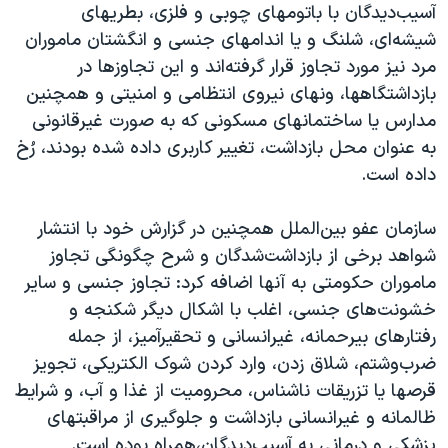
آسیب‌دیدگان با باتومهای چوبی و فلزی، بطریهای
شیشه‌ای، شلنگ و یا اندامهای جنسی و انگشتان ماموران
مرد نیز مورد تجاوز قرار گرفته‌اند و این تجاوزها در
بازداشتگاهها، ونهای نیروی انتظامی و امنیتی و همچنین
مدارس یا ساختمانهای مسکونی که به صورت غیرقانونی
به عنوان محل بازداشت، تغییر کاربری داده شده بودند، رُخ
داده است.
سازمان عفو بین‌الملل همچنین در گزارش خود با انتشار
شواهد برخی از بازداشت‌شدگان و شرح چگونگی تجاوز
ماموران حکومتی به آنها اضافه کرد: تجاوز جنسی و سایر
خشونت‌های جنسی، اغلب با اشکال دیگر شکنجه و
رفتارهای بیرحمانه، غیرانسانی و تحقیرآمیز، از جمله
ضرب‌وشتم، شلاق زدن، وارد کردن شوک الکتریکی، تجویز
قرصها یا تزریقات ناشناس، محرومیت از غذا و آب، و شرایط
ظالمانه و غیرانسانی بازداشت و جلوگیری از مراقبتهای
پزشکی و درمانی به آسیب‌دیدگان،همراه بوده است.