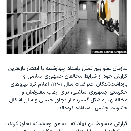
دنبال کنید
مستندها
فرهنگ و زندگی
حقوق شهروندی
انتخابات ریاست جمهوری آمریکا ۲۰۲۴
اقتصادی
حمله جمهوری اسلامی به اسرائیل
رمز مهسا
علم و فناوری
زبانهای مختلف
اسرائیل در جنگ
ورزش زنان در ایران
گالری عکس
اعتراضات زن، زندگی، آزادی
سازمان عفو بین‌الملل بامداد چهارشنبه با انتشار تازه‌ترین
آرشیو پخش زنده
مجموعه مستندهای دادخواهی
گزارش خود از شرایط مخالفان جمهوری اسلامی و
تریبونال مردمی آبان ۹۸
بازداشت‌شدگان اعتراضات سال ۱۴۰۱، اعلام کرد نیروهای
دادگاه حمید نوری
حکومتی جمهوری اسلامی، برای ارعاب معترضان و
مخالفان، به شکل گسترده از تجاوز جنسی و سایر اشکال
چهل سال گروگان‌گیری
خشونت جنسی، استفاده کرده‌اند.
قانون شفافیت دارائی کادر رهبری ایران
اعتراضات مردمی آبان ۹۸
گزارش مبسوط این نهاد که «به من وحشیانه تجاوز کردند»