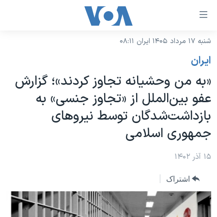
ینکهای
ابل
سترسی
شنبه ۱۷ مرداد ۱۴۰۵ ایران ۰۸:۱۱
خانه
هش
ايران
نسخه سبک وب‌سایت
ه
«به من وحشیانه تجاوز کردند»؛ گزارش
حتوای
موضوع ها
عفو بین‌الملل از «تجاوز جنسی» به
صلی
برنامه های تلویزیونی
ایران
هش
بازداشت‌شدگان توسط نیروهای
جدول برنامه ها
ه
آمریکا
جمهوری اسلامی
فحه
صفحه‌های ویژه
جهان
صلی
فرکانس‌های صدای آمریکا
۱۵ آذر ۱۴۰۲
ورزشی
جام جهانی ۲۰۲۶
هش
پخش رادیویی
ه
گزیده‌ها
عملیات خشم حماسی
اشتراک
ستجو
۲۵۰سالگی آمریکا
ویژه برنامه‌ها
یادگیری زبان انگلیسی
ویدیوها
بایگانی برنامه‌های تلویزیونی