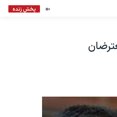
پخش زنده
عترضان