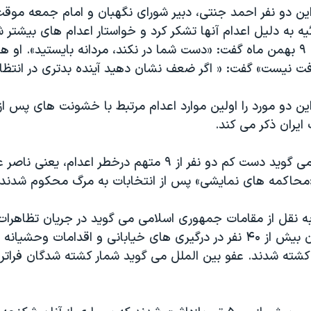
این دو نفر احمد جنتی، دبیر شورای نگهبان و امام جمعه موقت 
 به دلیل اعدام آنها تشکر کرد و خواستار اعدام های بیشتر ش
های نماز جمعه ۹ بهمن ماه گفت: «دست شما در نکند، مردانه بایستید». او
فت نیست» گفت: « اگر ضعف نشان دهید آینده بدتری در انتظا
ین دو مورد را اولین موارد اعدام مرتبط با خشونت های پس از 
یران ذکر می کند.
عفو بین الملل می گوید دست کم دو نفر از ۹ متهم درخطر اعدام،
محاکمه های نمایشی» پس از انتخابات به مرگ محکوم شدند.
به نقل از مقامات جمهوری اسلامی می گوید در جریان تظاهرات
انتخابات در ایران بیش از ۴۰ نفر در درگیری های خیابانی و اقدامات وحش
شته شدند. عفو بین الملل می گوید شمار کشته شدگان فراتر ا