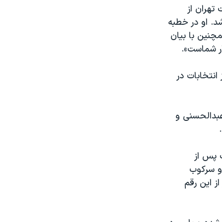
تهران از
د. او در خطبه
 همچنین با بیان
ر شماست».
انتخابات در
 یعنی ناصر عبدالحسنی و
 پس از
یانه و سرکوب
ز این رقم