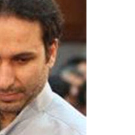
مستندها
فرهنگ و زندگی
حقوق شهروندی
انتخابات ریاست جمهوری آمریکا ۲۰۲۴
اقتصادی
حمله جمهوری اسلامی به اسرائیل
رمز مهسا
علم و فناوری
اسرائیل در جنگ
ورزش زنان در ایران
گالری عکس
اعتراضات زن، زندگی، آزادی
آرشیو پخش زنده
مجموعه مستندهای دادخواهی
تریبونال مردمی آبان ۹۸
دادگاه حمید نوری
چهل سال گروگان‌گیری
قانون شفافیت دارائی کادر رهبری ایران
اعتراضات مردمی آبان ۹۸
اسرائیل در جنگ