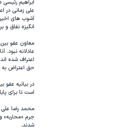
ابراهیم رئیسی د
علی زمانی در اع
آشوب های اخیر 
انگیزه نفاق و ب
معاون عفو بین ا
عادلانه نبود. آ
اعتراف شده اند
حق اعتراض به حک
در بیانیه عفو 
است تا برای پای
محمد رضا علی ز
جرم «محاربه» و
شدند.