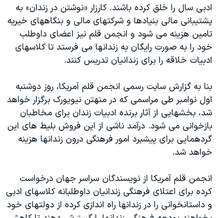
اسرائیل در جنگ
ادبی سال را خلق کرده باشند. کارزار «نوشتن در زندان» به
پشتیبانی مالی بنیادها و شرکتهای مالی و بنگاههای خیریه
نرگس محمدی برنده جایزه نوبل صلح
تامین هزینه می شود و انجمن قلم نیز اعضای داوطلب
همایش محافظه‌کاران آمریکا «سی‌پک»
خود را به صورت رایگان به زندانها می فرستد تا کلاسهای
صفحه‌های ویژه
ادبیات خلاقه را برای زندانیان تدریس کنند.
سفر پرزیدنت ترامپ به چین
بنا به گزارش سایت رسمی انجمن قلم آمریکا، روز دوشنبه
اول نوامبر طی مراسمی که در منهتن نیویورک برگزار خواهد
شد، بخشهایی از آثار برنده ادبیات زندان برای مخاطبان
بازخوانی می شود. درآمد ناشی از این فروش بلیط های این
گردهمایی برای پیشبرد امور فرهنگی درون زندانها هزینه
خواهد شد.
انجمن قلم آمریکا از نویسندگان سراسر جهان درخواست
کرده برای اعتلای فرهنگی زندانیان داوطلبانه کلاسهای ادبی
و داستانخوانی را در زندانها راه اندازی کرده از دولتهای خود