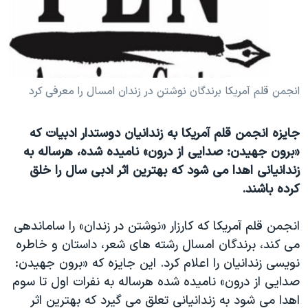
دنبال کنید
مستندها
فرهنگ و زندگی
حقوق شهروندی
انتخابات ریاست جمهوری آمریکا ۲۰۲۴
اقتصادی
حمله جمهوری اسلامی به اسرائیل
رمز مهسا
علم و فناوری
انجمن قلم آمریکا برندگان نوشتن در زندان امسال را معرفی کرد
زبانهای مختلف
اسرائیل در جنگ
ورزش زنان در ایران
جایزه انجمن قلم آمریکا به زندانیان دوستدار ادبیات که
گالری عکس
اعتراضات زن، زندگی، آزادی
«برون جهیدن: صدایی از درون» نامیده شده، هرساله به
آرشیو پخش زنده
مجموعه مستندهای دادخواهی
زندانیانی اهدا می شود که بهترین اثر ادبی سال را خلق
کرده باشند.
تریبونال مردمی آبان ۹۸
دادگاه حمید نوری
انجمن قلم آمریکا که کارزار «نوشتن در زندان» را ساماندهی
چهل سال گروگان‌گیری
می کند، برندگان امسال رشته های شعر، داستان و خاطره
نویسی زندانیان را اعلام کرد. این جایزه که «برون جهیدن:
قانون شفافیت دارائی کادر رهبری ایران
صدایی از درون» نامیده شده هرساله به نفرات اول تا سوم
اعتراضات مردمی آبان ۹۸
اهدا می شود به زندانیانی تعلق می گیرد که بهترین اثر