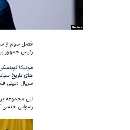
نرگس محمدی برنده جایزه نوبل صلح
همایش محافظه‌کاران آمریکا «سی‌پک»
صفحه‌های ویژه
سفر پرزیدنت ترامپ به چین
فصل سوم از سری
رئیس جمهور پیش
مونیکا لوینسکی
های تاریخ سیاسی
سریال «بینی فلد
این مجموعه بر 
رسوایی جنسی که