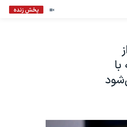
پخش زنده
ز
با
‌شود