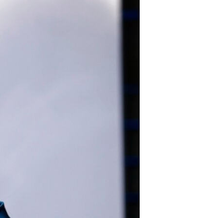
مستندها
فرهنگ و زندگی
حقوق شهروندی
انتخابات ریاست جمهوری آمریکا ۲۰۲۴
اقتصادی
حمله جمهوری اسلامی به اسرائیل
رمز مهسا
علم و فناوری
اسرائیل در جنگ
ورزش زنان در ایران
گالری عکس
اعتراضات زن، زندگی، آزادی
آرشیو پخش زنده
مجموعه مستندهای دادخواهی
تریبونال مردمی آبان ۹۸
دادگاه حمید نوری
چهل سال گروگان‌گیری
قانون شفافیت دارائی کادر رهبری ایران
اعتراضات مردمی آبان ۹۸
اسرائیل در جنگ