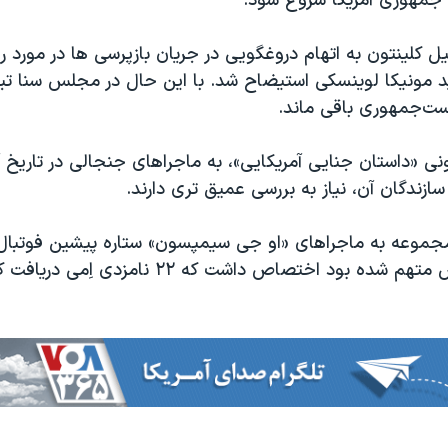
 جمهوری آمریکا شروع شود.
سال ۱۹۹۸، بیل کلینتون به اتهام دروغگویی در جریان بازپرسی ها در مورد
ید مونیکا لوینسکی استیضاح شد. با این حال در مجلس سنا تب
است‌جمهوری باقی ماند.
ی «داستان جنایی آمریکایی»، به ماجراهای جنجالی در تاریخ آ
 سازندگان آن، نیاز به بررسی عمیق تری دارند.
موعه به ماجراهای «او جی سیمپسون» ستاره پیشین فوتبال 