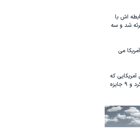
 رابطه اش با
رئه شد و سه
مریکا می
آمریکایی که
به قتل همسرش متهم شده بود اختصاص داشت که ۲۲ نامزدی اِمی دریافت کرد و ۹ جایزه