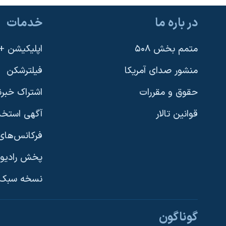
در باره ما
خدمات
متمم بخش ۵۰۸
اپلیکیشن +VOA
منشور صدای آمریکا
فیلترشکن
حقوق و مقررات
اشتراک خبرن
قوانین تالار
آگهی استخد
فرکانس‌های 
پخش رادیو
یادگیری زبان انگلیسی
نسخه سبک 
دنبال کنید
گوناگون