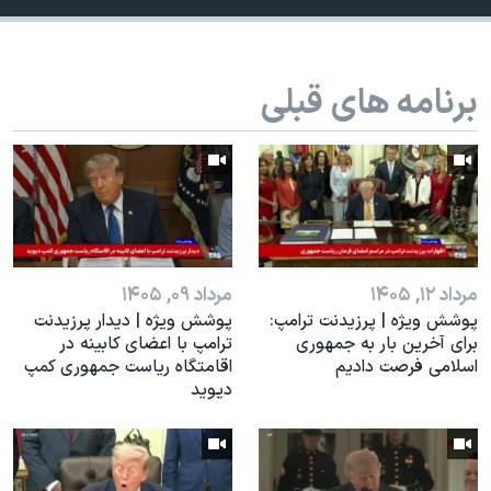
اسرائیل در جنگ
نرگس محمدی برنده جایزه نوبل صلح
همایش محافظه‌کاران آمریکا «سی‌پک»
برنامه های قبلی
صفحه‌های ویژه
سفر پرزیدنت ترامپ به چین
مرداد ۱۲, ۱۴۰۵
مرداد ۰۹, ۱۴۰۵
پوشش ویژه | پرزیدنت ترامپ:
پوشش ویژه | دیدار پرزیدنت
برای آخرین بار به جمهوری
ترامپ با اعضای کابینه در
اسلامی فرصت دادیم
اقامتگاه ریاست جمهوری کمپ
دیوید