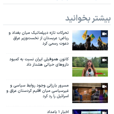
اسرائیل در جنگ
نرگس محمدی برنده جایزه نوبل صلح
بیشتر بخوانید
همایش محافظه‌کاران آمریکا «سی‌پک»
صفحه‌های ویژه
تحرکات تازه دیپلماتیک میان بغداد و
ریاض؛ عربستان از نخست‌وزیر عراق
سفر پرزیدنت ترامپ به چین
دعوت رسمی کرد
کانون هموفیلی ایران نسبت به کمبود
داروهای حیاتی هشدار داد
مسرور بارزانی وجود روابط سیاسی و
غیرسیاسی میان اقلیم کردستان عراق و
اسرائيل را رد کرد
اخبار ۱ بامداد