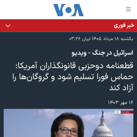
ینکهای
ابل
سترسی
خبر فوری
خانه
هش
یکشنبه ۱۸ مرداد ۱۴۰۵ ایران ۰۳:۲۶
نسخه سبک وب‌سایت
ه
اسرائیل در جنگ - ویدیو
حتوای
موضوع ها
صلی
قطعنامه دوحزبی قانونگذاران آمریکا:
برنامه های تلویزیونی
ایران
هش
حماس فورا تسلیم شود و گروگان‌ها را
جدول برنامه ها
ه
آمریکا
آزاد کند
فحه
صفحه‌های ویژه
جهان
صلی
فرکانس‌های صدای آمریکا
ورزشی
جام جهانی ۲۰۲۶
هش
۱۶ مهر ۱۴۰۳
پخش رادیویی
ه
گزیده‌ها
عملیات خشم حماسی
ستجو
۲۵۰سالگی آمریکا
ویژه برنامه‌ها
یادگیری زبان انگلیسی
ویدیوها
بایگانی برنامه‌های تلویزیونی