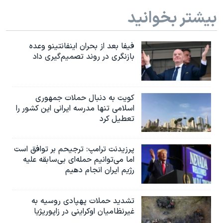
اسرائیل در جنگ
بیشتر بخوانید
نرگس محمدی برنده جایزه نوبل صلح
همایش محافظه‌کاران آمریکا «سی‌پک»
فیفا بعد از بحران اینفانتینو وعده
بازنگری در روند تصمیم‌گیری داد
صفحه‌های ویژه
سفر پرزیدنت ترامپ به چین
کویت به دنبال حملات جمهوری
اسلامی تنها مدرسه ایرانی این کشور را
تعطیل کرد
پرزیدنت ترامپ: ترجیحم بر توافق است
اما می‌توانیم حمله‌ای بی‌سابقه علیه
رژیم ایران انجام دهیم
تشدید حملات پهپادی روسیه به
غیرنظامیان اوکراینی در زاپوریژیا