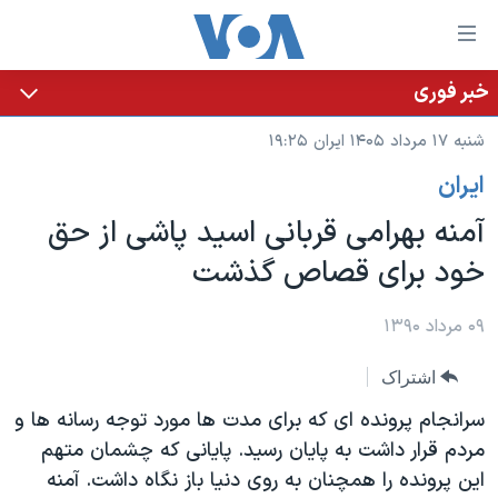
ینکهای
ابل
سترسی
خبر فوری
خانه
هش
شنبه ۱۷ مرداد ۱۴۰۵ ایران ۱۹:۲۵
نسخه سبک وب‌سایت
ه
ايران
حتوای
موضوع ها
صلی
آمنه بهرامی قربانی اسید پاشی از حق
برنامه های تلویزیونی
ایران
هش
خود برای قصاص گذشت
جدول برنامه ها
ه
آمریکا
فحه
صفحه‌های ویژه
جهان
۰۹ مرداد ۱۳۹۰
صلی
فرکانس‌های صدای آمریکا
ورزشی
جام جهانی ۲۰۲۶
هش
اشتراک
پخش رادیویی
ه
گزیده‌ها
عملیات خشم حماسی
سرانجام پرونده ای که برای مدت ها مورد توجه رسانه ها و
ستجو
۲۵۰سالگی آمریکا
ویژه برنامه‌ها
مردم قرار داشت به پایان رسید. پایانی که چشمان متهم
یادگیری زبان انگلیسی
این پرونده را همچنان به روی دنیا باز نگاه داشت. آمنه
ویدیوها
بایگانی برنامه‌های تلویزیونی