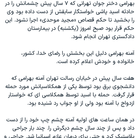
بهرامی دختر جوان تهرانی که ۷ سال پیش چشمانش را در
دنبال کنید
مستندها
فرهنگ و زندگی
حادثه اسید پاشی خواستگار سابقش از دست داده بود وی
حقوق شهروندی
انتخابات ریاست جمهوری آمریکا ۲۰۲۴
را بخشید تا حکم قصاص «مجید موحدی» اجرا نشود. این
حکم قرار بود صبح امروز (یکشنبه) در بیمارستان
اقتصادی
حمله جمهوری اسلامی به اسرائیل
دادگستری تهران انجام شود.
رمز مهسا
علم و فناوری
زبانهای مختلف
اسرائیل در جنگ
ورزش زنان در ایران
آمنه بهرامی دلیل این بخشش را رضای خدا، کشور،
خانواده و خودش اعلام کرده است.
گالری عکس
اعتراضات زن، زندگی، آزادی
آرشیو پخش زنده
مجموعه مستندهای دادخواهی
هفت سال پیش ‌در خيابان رسالت تهران آمنه بهرامی که
تریبونال مردمی آبان ۹۸
دانشجوی برق بود توسط یکی از همکلاسیانش مورد حمله
قرار گرفت. حمله با اسید توسط همکلاسی ای که خواستار
دادگاه حمید نوری
ازدواج با آمنه بود ولی از او جواب رد شنیده بود.
چهل سال گروگان‌گیری
قانون شفافیت دارائی کادر رهبری ایران
در همان ساعت های اولیه آمنه چشم چپ خود را از دست
داد و پس از چند سال چشم دیگرش را. چند بار جراحی
اعتراضات مردمی آبان ۹۸
پلاستیک کرد و حتی برای درمان عازم اسپانیا شد. جراحی و