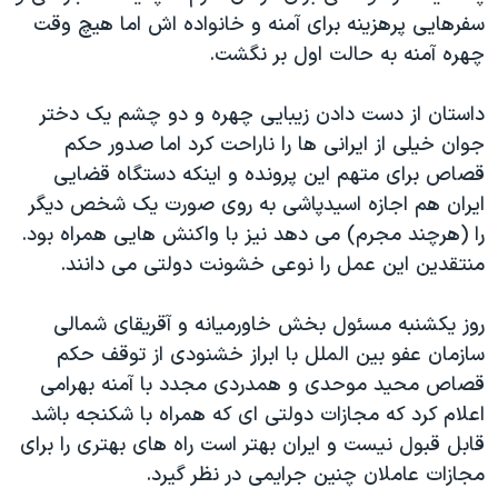
اسرائیل در جنگ
سفرهایی پرهزینه برای آمنه و خانواده اش اما هیچ وقت
نرگس محمدی برنده جایزه نوبل صلح
چهره آمنه به حالت اول بر نگشت.
همایش محافظه‌کاران آمریکا «سی‌پک»
داستان از دست دادن زیبایی چهره و دو چشم یک دختر
صفحه‌های ویژه
جوان خیلی از ایرانی ها را ناراحت کرد اما صدور حکم
سفر پرزیدنت ترامپ به چین
قصاص برای متهم این پرونده و اینکه دستگاه قضایی
ایران هم اجازه اسیدپاشی به روی صورت یک شخص دیگر
را (هرچند مجرم) می دهد نیز با واکنش هایی همراه بود.
منتقدین این عمل را نوعی خشونت دولتی می دانند.
روز یکشنبه مسئول بخش خاورمیانه و آقریقای شمالی
سازمان عفو بین الملل با ابراز خشنودی از توقف حکم
قصاص محید موحدی و همدردی مجدد با آمنه بهرامی
اعلام کرد که مجازات دولتی ای که همراه با شکنجه باشد
قابل قبول نیست و ایران بهتر است راه های بهتری را برای
مجازات عاملان چنین جرایمی در نظر گیرد.