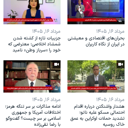
اسرائیل در جنگ
نرگس محمدی برنده جایزه نوبل صلح
همایش محافظه‌کاران آمریکا «سی‌پک»
مرداد ۱۶, ۱۴۰۵
مرداد ۱۶, ۱۴۰۵
صفحه‌های ویژه
بحران‌های اقتصادی و معیشتی
جزییات تازه از کشته شدن
سفر پرزیدنت ترامپ به چین
در ایران از نگاه کاربران
شمشاد اخلاصی؛ معترضی که
خود را «سرباز وطن» نامید
مرداد ۱۶, ۱۴۰۵
مرداد ۱۶, ۱۴۰۵
هشدار واشنگتن درباره اقدام
ادامه مذاکرات بر سر تنگه هرمز؛
احتمالی مسکو علیه ناتو؛
اختلافات آمریکا و جمهوری
تشدید حملات اوکراین به عمق
اسلامی بر سر چیست؟ گفت‌وگو
خاک روسیه
با رضا تقی‌زاده