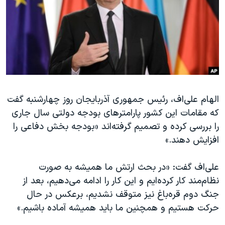
دنبال کنید
مستندها
فرهنگ و زندگی
حقوق شهروندی
انتخابات ریاست جمهوری آمریکا ۲۰۲۴
اقتصادی
حمله جمهوری اسلامی به اسرائیل
رمز مهسا
علم و فناوری
زبانهای مختلف
اسرائیل در جنگ
ورزش زنان در ایران
الهام علی‌اف، رئیس جمهوری آذربایجان روز چهارشنبه گفت
گالری عکس
اعتراضات زن، زندگی، آزادی
که مقامات این کشور پارامترهای بودجه دولتی سال جاری
آرشیو پخش زنده
مجموعه مستندهای دادخواهی
را بررسی کرده و تصمیم گرفته‌اند «بودجه بخش دفاعی را
تریبونال مردمی آبان ۹۸
افزایش دهند.»
دادگاه حمید نوری
علی‌اف گفت: «در بحث ارتش‌ ما همیشه به صورت
چهل سال گروگان‌گیری
نظام‌مند کار کرده‌ایم و این کار را ادامه می‌دهیم، بعد از
قانون شفافیت دارائی کادر رهبری ایران
جنگ دوم قره‌باغ نیز متوقف نشدیم، برعکس در حال
حرکت هستیم و همچنین ما باید همیشه آماده باشیم.»
اعتراضات مردمی آبان ۹۸