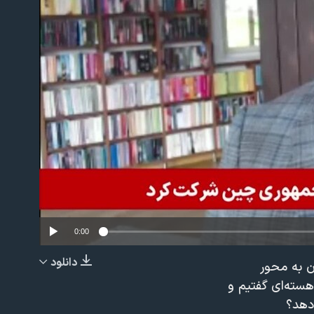
No m
0:00
دانلود
ان به محور
EMBED
هسته‌ای گفتیم و
دهد؟