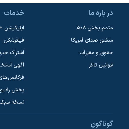
در باره ما
خدمات
متمم بخش ۵۰۸
اپلیکیشن +VOA
منشور صدای آمریکا
فیلترشکن
حقوق و مقررات
اشتراک خبرن
قوانین تالار
آگهی استخد
فرکانس‌های 
پخش رادیو
یادگیری زبان انگلیسی
نسخه سبک 
دنبال کنید
گوناگون