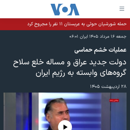
ینکهای
ابل
سترسی
حمله شورشیان حوثی به عربستان ۱۱ نفر را مجروح کرد
خانه
هش
جمعه ۱۶ مرداد ۱۴۰۵ ایران ۰۶:۰۱
نسخه سبک وب‌سایت
ه
عملیات خشم حماسی
حتوای
موضوع ها
صلی
دولت جدید عراق و مساله خلع سلاح
برنامه های تلویزیونی
ایران
هش
گروه‌های وابسته به رژیم ایران
جدول برنامه ها
ه
آمریکا
فحه
صفحه‌های ویژه
جهان
۲۸ اردیبهشت ۱۴۰۵
صلی
فرکانس‌های صدای آمریکا
ورزشی
جام جهانی ۲۰۲۶
هش
پخش رادیویی
ه
گزیده‌ها
عملیات خشم حماسی
ستجو
۲۵۰سالگی آمریکا
ویژه برنامه‌ها
یادگیری زبان انگلیسی
ویدیوها
بایگانی برنامه‌های تلویزیونی
No media source currently available