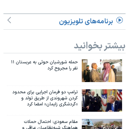
اسرائیل در جنگ
نرگس محمدی برنده جایزه نوبل صلح
برنامه‌های تلویزیون
همایش محافظه‌کاران آمریکا «سی‌پک»
صفحه‌های ویژه
بیشتر بخوانید
سفر پرزیدنت ترامپ به چین
حمله شورشیان حوثی به عربستان ۱۱
نفر را مجروح کرد
ترامپ دو فرمان اجرایی برای محدود
کردن شهروندی از طریق تولد و
«گردشگری زایمان» امضا کرد
مقام سعودی: احتمال حملات
هماهنگ شبه‌نظامیان عراقی و