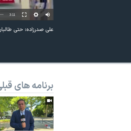
نرگس محمدی برنده جایزه نوبل صلح
3:11
همایش محافظه‌کاران آمریکا «سی‌پک»
صفحه‌های ویژه
علی صدرزاده: حتی طالبا
سفر پرزیدنت ترامپ به چین
برنامه های قبل