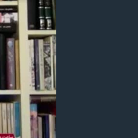
مستندها
فرهنگ و زندگی
حقوق شهروندی
انتخابات ریاست جمهوری آمریکا ۲۰۲۴
اقتصادی
حمله جمهوری اسلامی به اسرائیل
رمز مهسا
علم و فناوری
اسرائیل در جنگ
ورزش زنان در ایران
گالری عکس
اعتراضات زن، زندگی، آزادی
آرشیو پخش زنده
مجموعه مستندهای دادخواهی
تریبونال مردمی آبان ۹۸
دادگاه حمید نوری
چهل سال گروگان‌گیری
قانون شفافیت دارائی کادر رهبری ایران
اعتراضات مردمی آبان ۹۸
اسرائیل در جنگ