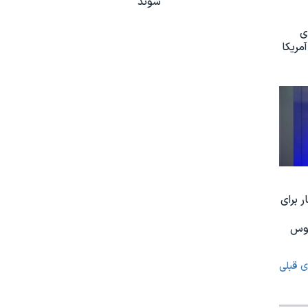
شوند
ی
مریکا
 برای
نوس
ی قبلی