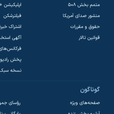
متمم بخش ۵۰۸
اپلیکیشن +VOA
منشور صدای آمریکا
فیلترشکن
حقوق و مقررات
اشتراک خبرن
قوانین تالار
آگهی استخد
فرکانس‌های 
پخش رادیو
یادگیری زبان انگلیسی
نسخه سبک 
دنبال کنید
گوناگون
صفحه‌های ویژه
رؤسای جمهو
آرشیو پخش زنده
بایگانی برن