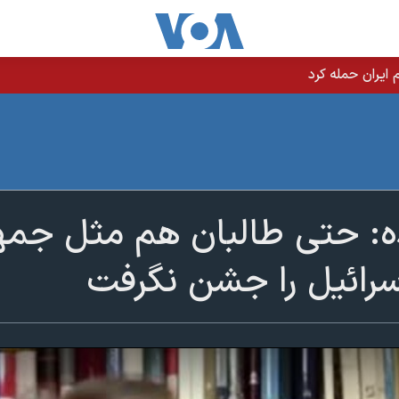
یران حمله کرد
ه: حتی طالبان هم مثل جمه
رائیل را جشن نگرفت