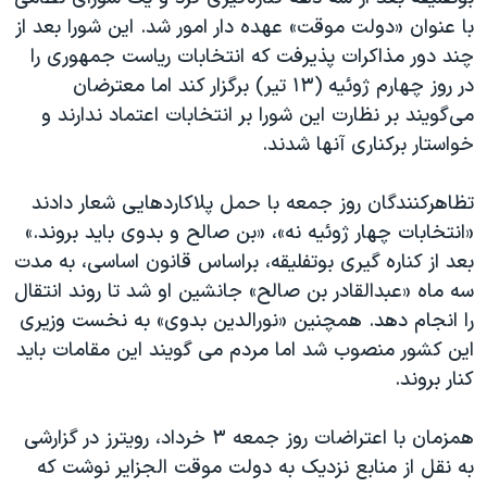
اسرائیل در جنگ
با عنوان «دولت موقت» عهده دار امور شد. این شورا بعد از
نرگس محمدی برنده جایزه نوبل صلح
چند دور مذاکرات پذیرفت که انتخابات ریاست جمهوری را
در روز چهارم ژوئیه (۱۳ تیر) برگزار کند اما معترضان
همایش محافظه‌کاران آمریکا «سی‌پک»
می‌گویند بر نظارت این شورا بر انتخابات اعتماد ندارند و
صفحه‌های ویژه
خواستار برکناری آنها شدند.
سفر پرزیدنت ترامپ به چین
تظاهرکنندگان روز جمعه با حمل پلاکاردهایی شعار دادند
«انتخابات چهار ژوئیه نه»، «بن صالح و بدوی باید بروند.»
بعد از کناره گیری بوتفلیقه، براساس قانون اساسی، به مدت
سه ماه «عبدالقادر بن صالح» جانشین او شد تا روند انتقال
را انجام دهد. همچنین «نورالدین بدوی» به نخست وزیری
این کشور منصوب شد اما مردم می گویند این مقامات باید
کنار بروند.
همزمان با اعتراضات روز جمعه ۳ خرداد، رویترز در گزارشی
به نقل از منابع نزدیک به دولت موقت الجزایر نوشت که