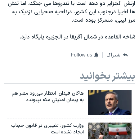
اسرائیل در جنگ
ارتش الجزایر دو دهه است با تندروها می جنگد، اما تنش
ها اخیرا درجنوب این کشور، درناحیه صحرایی نزدیک به
نرگس محمدی برنده جایزه نوبل صلح
مرز لیبی، متمرکز بوده است.
همایش محافظه‌کاران آمریکا «سی‌پک»
صفحه‌های ویژه
شاخه القاعده در شمال آفریقا در الجزیره پایگاه دارد.
سفر پرزیدنت ترامپ به چین
اشتراک
Follow us
بیشتر بخوانید
هاکان فیدان: انتظار می‌رود مصر هم
به پیمان امنیتی مکه بپیوندد
وزارت کشور: تغییری در قانون حجاب
ایجاد نشده است