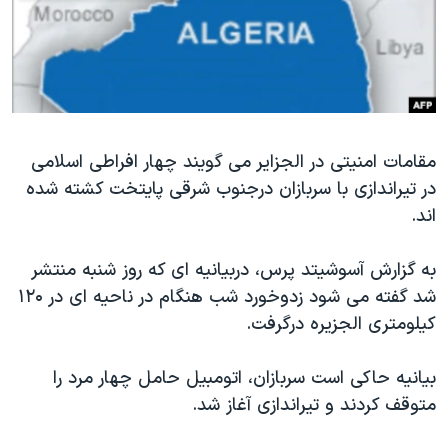
دنبال کنید
مستندها
فرهنگ و زندگی
حقوق شهروندی
انتخابات ریاست جمهوری آمریکا ۲۰۲۴
اقتصادی
حمله جمهوری اسلامی به اسرائیل
رمز مهسا
علم و فناوری
زبانهای مختلف
مقامات امنیتی در الجزایر می گویند چهار افراطی اسلامی
اسرائیل در جنگ
ورزش زنان در ایران
در تیراندازی با سربازان درجنوب شرقی پایتخت کشته شده
گالری عکس
اعتراضات زن، زندگی، آزادی
اند.
آرشیو پخش زنده
مجموعه مستندهای دادخواهی
به گزارش آسوشیتد پرس، دربیانیه ای که روز شنبه منتشر
تریبونال مردمی آبان ۹۸
شد گفته می شود زدوخورد شب هنگام در ناحیه ای در ۱۲۰
دادگاه حمید نوری
کیلومتری الجزیره درگرفت.
چهل سال گروگان‌گیری
بیانیه حاکی است سربازان، اتومبیل حامل چهار مرد را
قانون شفافیت دارائی کادر رهبری ایران
متوقف کردند و تیراندازی آغاز شد.
اعتراضات مردمی آبان ۹۸