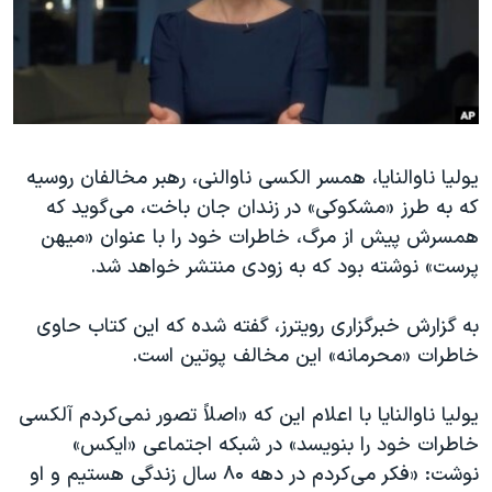
دنبال کنید
مستندها
فرهنگ و زندگی
حقوق شهروندی
انتخابات ریاست جمهوری آمریکا ۲۰۲۴
اقتصادی
حمله جمهوری اسلامی به اسرائیل
رمز مهسا
علم و فناوری
زبانهای مختلف
یولیا ناوالنایا، همسر الکسی ناوالنی، رهبر مخالفان روسیه
اسرائیل در جنگ
ورزش زنان در ایران
که به طرز «مشکوکی» در زندان جان باخت، می‌گوید که
گالری عکس
اعتراضات زن، زندگی، آزادی
همسرش پیش از مرگ، خاطرات خود را با عنوان «میهن
آرشیو پخش زنده
مجموعه مستندهای دادخواهی
پرست» نوشته بود که به زودی منتشر خواهد شد.
تریبونال مردمی آبان ۹۸
به گزارش خبرگزاری رویترز، گفته شده که این کتاب حاوی
دادگاه حمید نوری
خاطرات «محرمانه» این مخالف پوتین است.
چهل سال گروگان‌گیری
یولیا ناوالنایا با اعلام این که «اصلاً تصور نمی‌کردم آلکسی
قانون شفافیت دارائی کادر رهبری ایران
خاطرات خود را بنویسد» در شبکه اجتماعی «ایکس»
اعتراضات مردمی آبان ۹۸
نوشت: «فکر می‌کردم در دهه ۸۰ سال زندگی هستیم و او