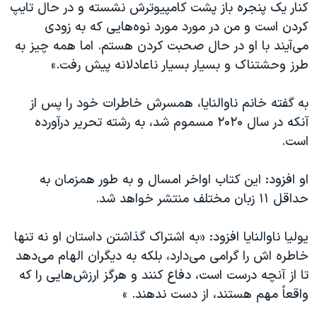
اسرائیل در جنگ
کنار یک پنجره باز پشت کامپیوترش نشسته و در حال تایپ
کردن است و من در مورد مورد نوه‌هایی که به زودی
نرگس محمدی برنده جایزه نوبل صلح
می‌آیند با او در حال صحبت کردن هستم. اما همه چیز به
همایش محافظه‌کاران آمریکا «سی‌پک»
طرز وحشتناک و بسیار بسیار ناعادلانه پیش رفت.»
صفحه‌های ویژه
به گفته خانم ناوالنایا، همسرش خاطرات خود را پس از
سفر پرزیدنت ترامپ به چین
آنکه در سال ۲۰۲۰ مسموم شد، به رشته تحریر درآورده
است.
او افزود: این کتاب اواخر امسال و به طور همزمان به
حداقل ۱۱ زبان مختلف منتشر خواهد شد.
یولیا ناوالنایا افزود: «به اشتراک‌ گذاشتن داستان او نه تنها
خاطره اش را گرامی می‌دارد، بلکه به دیگران الهام می‌دهد
تا از آنچه درست است، دفاع کنند و هرگز ارزش‌هایی را که
واقعاً مهم هستند، از دست ندهند. »