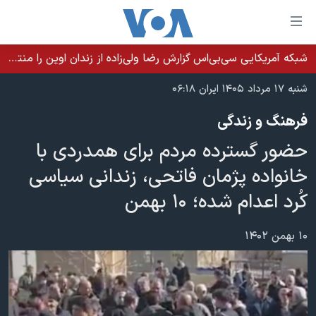
ینکهای
ابل
سترسی
شبکه آمریکایی سی‌بی‌‌اس گزارش رضا ولی‌زاده از زندان اوین را منتشر کرد؛ کامران حکمتی پیش از آغاز شیمی‌درمانی به زندان بازگردانده شد
خانه
هش
شنبه ۱۷ مرداد ۱۴۰۵ ایران ۰۶:۱۸
نسخه سبک وب‌سایت
ه
فرهنگ و زندگی
حتوای
موضوع ها
صلی
حضور گسترده مردم برای همدردی با
برنامه های تلویزیونی
ایران
هش
خانواده پژمان فاتحی، ‌زندانی سیاسی
جدول برنامه ها
ه
آمریکا
کُرد اعدام شده؛ ۱۰ بهمن
فحه
صفحه‌های ویژه
جهان
صلی
فرکانس‌های صدای آمریکا
ورزشی
جام جهانی ۲۰۲۶
۱۰ بهمن ۱۴۰۲
هش
پخش رادیویی
ه
گزیده‌ها
عملیات خشم حماسی
ستجو
۲۵۰سالگی آمریکا
ویژه برنامه‌ها
یادگیری زبان انگلیسی
ویدیوها
بایگانی برنامه‌های تلویزیونی