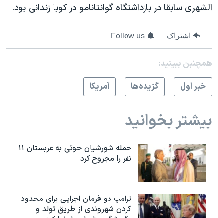
اسرائیل در جنگ
الشهری سابقا در بازداشتگاه گوانتانامو در کوبا زندانی بود.
نرگس محمدی برنده جایزه نوبل صلح
اشتراک
Follow us
همایش محافظه‌کاران آمریکا «سی‌پک»
صفحه‌های ویژه
همچنبن ببینید:
سفر پرزیدنت ترامپ به چین
خبر اول
گزيده‌ها
آمريکا
بیشتر بخوانید
حمله شورشیان حوثی به عربستان ۱۱
نفر را مجروح کرد
ترامپ دو فرمان اجرایی برای محدود
کردن شهروندی از طریق تولد و