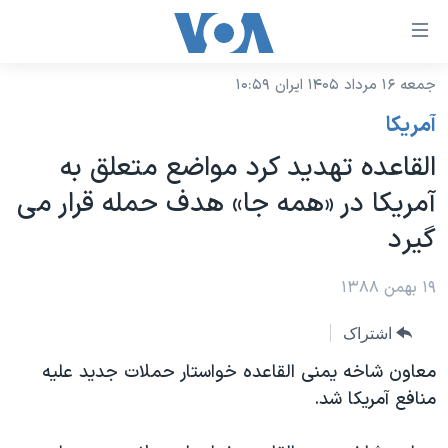
ینکهای
ابل
سترسی
جمعه ۱۶ مرداد ۱۴۰۵ ایران ۱۰:۵۹
خانه
هش
آمريکا
نسخه سبک وب‌سایت
ه
القاعده تهدید کرد مواضع متعلق به
حتوای
موضوع ها
آمریکا در «همه جا» هدف حمله قرار می
صلی
برنامه های تلویزیونی
ایران
هش
گیرد
جدول برنامه ها
ه
آمریکا
فحه
صفحه‌های ویژه
۱۹ بهمن ۱۳۸۸
جهان
صلی
فرکانس‌های صدای آمریکا
ورزشی
جام جهانی ۲۰۲۶
هش
اشتراک
پخش رادیویی
ه
گزیده‌ها
عملیات خشم حماسی
معاون شاخه یمنی القاعده خواستار حملات جدید علیه
ستجو
منافع آمریکا شد.
۲۵۰سالگی آمریکا
ویژه برنامه‌ها
یادگیری زبان انگلیسی
ویدیوها
بایگانی برنامه‌های تلویزیونی