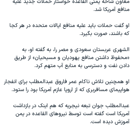
معاون شاخه یمنی القاعده خواستار حملات جدید علیه
دنبال کنید
مستندها
فرهنگ و زندگی
منافع آمریکا شد.
حقوق شهروندی
انتخابات ریاست جمهوری آمریکا ۲۰۲۴
او گفت حملات باید علیه منافع ایالات متحده در هر کجا
اقتصادی
حمله جمهوری اسلامی به اسرائیل
که باشند، صورت بگیرد.
رمز مهسا
علم و فناوری
زبانهای مختلف
الشهری عربستان سعودی و مصر را، به گفته او، به
اسرائیل در جنگ
ورزش زنان در ایران
«محفوظ داشتن منافع یهودیان و مسیحیان» از طریق
گالری عکس
اعتراضات زن، زندگی، آزادی
دادن نفت و دسترسی به منابع آب متهم کرد.
آرشیو پخش زنده
مجموعه مستندهای دادخواهی
او همچنین تلاش ناکام عمر فاروق عبدالمطلب برای انفجار
تریبونال مردمی آبان ۹۸
هواپیمای مسافربری که از اروپا عازم آمریکا بود را ستود.
دادگاه حمید نوری
چهل سال گروگان‌گیری
عبدالمطلب جوان تبعه نیجریه که هم اینک در بازداشت
آمریکا است گفته است توسط نیروهای القاعده در یمن
قانون شفافیت دارائی کادر رهبری ایران
آموزش دیده است.
اعتراضات مردمی آبان ۹۸