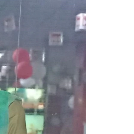
مستندها
فرهنگ و زندگی
حقوق شهروندی
انتخابات ریاست جمهوری آمریکا ۲۰۲۴
اقتصادی
حمله جمهوری اسلامی به اسرائیل
رمز مهسا
علم و فناوری
اسرائیل در جنگ
ورزش زنان در ایران
گالری عکس
اعتراضات زن، زندگی، آزادی
آرشیو پخش زنده
مجموعه مستندهای دادخواهی
تریبونال مردمی آبان ۹۸
دادگاه حمید نوری
چهل سال گروگان‌گیری
قانون شفافیت دارائی کادر رهبری ایران
اعتراضات مردمی آبان ۹۸
اسرائیل در جنگ