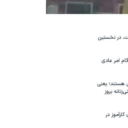
یر جنسیت، در نخستین
ام امر عادی
ض هستند؛ یعنی
نانه بروز
کارآموز در