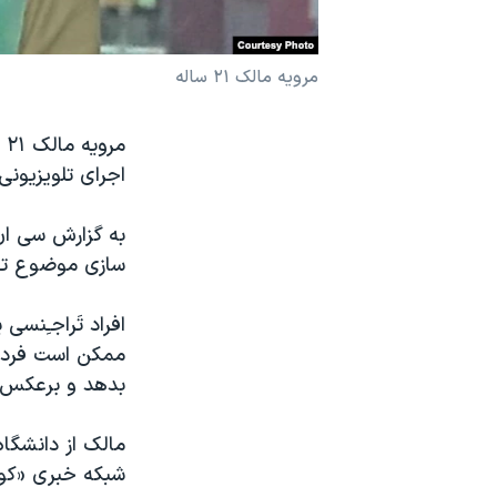
نرگس محمدی برنده جایزه نوبل صلح
همایش محافظه‌کاران آمریکا «سی‌پک»
مرویه مالک ۲۱ ساله
صفحه‌های ویژه
سفر پرزیدنت ترامپ به چین
اجرای تلویزیون
به گزارش سی ان
سازی موضوع تغی
افراد تَراجـِن
ممکن است فرد ا
بدهد و برعکس.
مالک از دانشگاه
شبکه خبری «کوه 