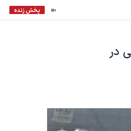
پخش زنده
 در