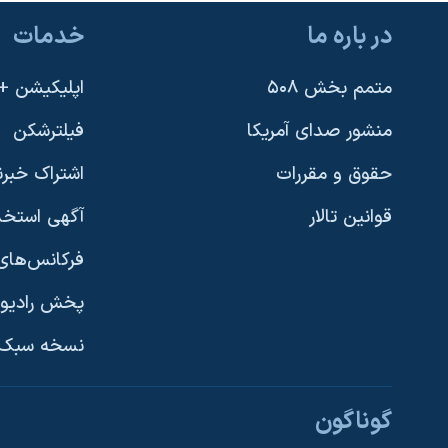
در باره ما
خدمات
متمم بخش ۵۰۸
اپلیکیشن +VOA
منشور صدای آمریکا
فیلترشکن
حقوق و مقررات
اشتراک خبرن
قوانین تالار
آگهی استخد
فرکانس‌های 
پخش رادیو
یادگیری زبان انگلیسی
نسخه سبک 
دنبال کنید
گوناگون