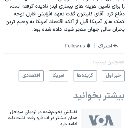
اسرائیل در جنگ
را برای تامین هزینه های بیماری ایدز نادیده گرفته است،
نرگس محمدی برنده جایزه نوبل صلح
دفاع کرد. آقای کلینتون گفت تعهد افزایش قابل توجه
کمک های آمریکا قبل از آنکه اقتصاد آمریکا به وخیم ترین
همایش محافظه‌کاران آمریکا «سی‌پک»
بحران مالی جهان منجر شود، داده شده بود.
صفحه‌های ویژه
سفر پرزیدنت ترامپ به چین
اشتراک
Follow us
همچنبن ببینید:
خبر اول
گزيده‌ها
آمريکا
اقتصادی
بیشتر بخوانید
نفتکش تحریم‌شده در نزدیکی سواحل
عمان بیشتر در آب فرو رفت؛ نشت نفت
ادامه دارد