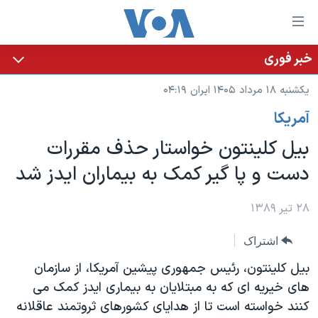
ینکهای
ابل
سترسی
خبر فوری
خانه
هش
یکشنبه ۱۸ مرداد ۱۴۰۵ ایران ۰۴:۱۹
نسخه سبک وب‌سایت
ه
آمريکا
حتوای
موضوع ها
صلی
بیل کلینتون خواستار حذف مقررات
برنامه های تلویزیونی
ایران
هش
دست و پا گیر کمک به بیماران ایدز شد
جدول برنامه ها
ه
آمریکا
فحه
صفحه‌های ویژه
جهان
۲۸ تیر ۱۳۸۹
صلی
فرکانس‌های صدای آمریکا
ورزشی
جام جهانی ۲۰۲۶
هش
اشتراک
پخش رادیویی
ه
گزیده‌ها
عملیات خشم حماسی
بیل کلینتون، رئیس جمهوری پیشین آمریکا، از سازمان
ستجو
۲۵۰سالگی آمریکا
ویژه برنامه‌ها
های خیریه ای که به مبتلایان به بیماری ایدز کمک می
یادگیری زبان انگلیسی
کنند خواسته است تا از هدایای کشورهای ثروتمند عاقلانه
ویدیوها
بایگانی برنامه‌های تلویزیونی