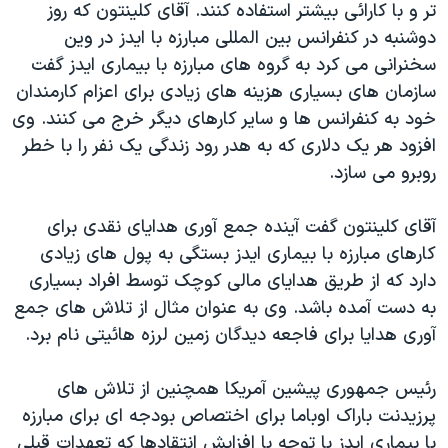
تر و با کارائی بیشتر استفاده کنند. آقای کلینتون که روز
دنبال کنید
مستندها
فرهنگ و زندگی
دوشنبه در کنفرانس بین المللی مبارزه با ایدز در وین
حقوق شهروندی
انتخابات ریاست جمهوری آمریکا ۲۰۲۴
سخنرانی می کرد به گروه های مبارزه با بیماری ایدز گفت
سازمان های بسیاری هزینه های زیادی برای اعزام کارمندان
اقتصادی
حمله جمهوری اسلامی به اسرائیل
خود به کنفرانس ها و سایر کارهای دیگر خرج می کنند. وی
رمز مهسا
علم و فناوری
افزود هر یک دلاری که به هدر رود زندگی یک نفر را با خطر
زبانهای مختلف
اسرائیل در جنگ
ورزش زنان در ایران
روبرو می سازد.
گالری عکس
اعتراضات زن، زندگی، آزادی
آقای کلینتون گفت آینده جمع آوری هدایای نقدی برای
آرشیو پخش زنده
مجموعه مستندهای دادخواهی
کارهای مبارزه با بیماری ایدز بستگی به پول های زیادی
تریبونال مردمی آبان ۹۸
دارد که از طریق هدایای مالی کوچک توسط افراد بسیاری
به دست آمده باشد. وی به عنوان مثال از تلاش های جمع
دادگاه حمید نوری
آوری هدایا برای فاجعه دیدگان زمین لرزه هائیتی نام برد.
چهل سال گروگان‌گیری
قانون شفافیت دارائی کادر رهبری ایران
رئیس جمهوری پیشین آمریکا همچنین از تلاش های
پرزیدنت باراک اوباما برای اختصاص بودجه ای برای مبارزه
اعتراضات مردمی آبان ۹۸
با بیماری ایدز با توجه با افزایش انتقادها که تعهدات قبلی