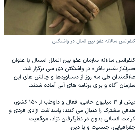
دنبال کنید
مستندها
فرهنگ و زندگی
حقوق شهروندی
انتخابات ریاست جمهوری آمریکا ۲۰۲۴
اقتصادی
حمله جمهوری اسلامی به اسرائیل
رمز مهسا
علم و فناوری
کنفرانس سالانه عفو بين الملل در واشنگتن
زبانهای مختلف
اسرائیل در جنگ
ورزش زنان در ایران
کنفرانس سالانه سازمان عفو بین الملل امسال با عنوان
گالری عکس
اعتراضات زن، زندگی، آزادی
«سرآغاز تغییر باش» در واشنگتن دی سی برگزار شد.
آرشیو پخش زنده
مجموعه مستندهای دادخواهی
علاقمندان طی سه روز از دستاوردها و چالش های این
سازمان آگاه و برای برنامه های آتی آماده شدند.
تریبونال مردمی آبان ۹۸
دادگاه حمید نوری
بیش از ٣ میلیون حامی، فعال و داوطب از ۱۵۰ کشور،
چهل سال گروگان‌گیری
هدفی مشترک را دنبال می کنند: پاسداشت آزادی فردی و
کرامت انسانی بدون در نظرگرفتن نژاد، موقعیت
قانون شفافیت دارائی کادر رهبری ایران
جفرافیایی، جنسیت و یا دین.
اعتراضات مردمی آبان ۹۸