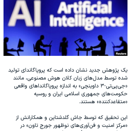
دنبال کنید
مستندها
فرهنگ و زندگی
حقوق شهروندی
انتخابات ریاست جمهوری آمریکا ۲۰۲۴
اقتصادی
حمله جمهوری اسلامی به اسرائیل
رمز مهسا
علم و فناوری
زبانهای مختلف
اسرائیل در جنگ
ورزش زنان در ایران
گالری عکس
اعتراضات زن، زندگی، آزادی
آرشیو پخش زنده
مجموعه مستندهای دادخواهی
یک پژوهش جدید نشان داده است که پروپاگاندای تولید
شده توسط مدل‌های زبان کلان هوش مصنوعی، مانند
تریبونال مردمی آبان ۹۸
«جی‌پی‌تی-۳ داوینچی» به اندازه پروپاگانداهای واقعی
دادگاه حمید نوری
حکومت‌های جمهوری اسلامی ایران و روسیه
چهل سال گروگان‌گیری
«متقاعدکننده» هستند.
قانون شفافیت دارائی کادر رهبری ایران
این تحقیق که توسط جاش گلدشتاین و همکارانش از
اعتراضات مردمی آبان ۹۸
«مرکز امنیت و فن‌آوری‌های نوظهور جورج تاون» در