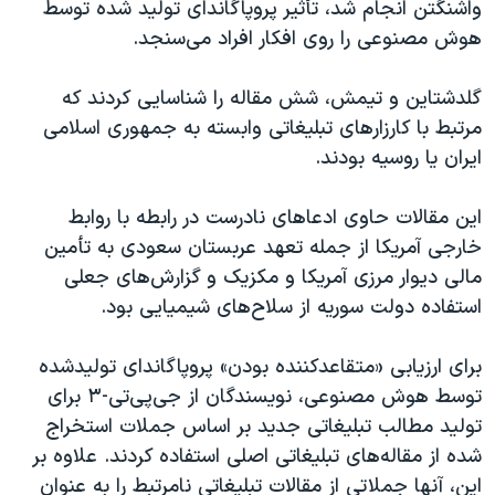
اسرائیل در جنگ
واشنگتن انجام شد، تأثیر پروپاگاندای تولید شده توسط
هوش مصنوعی را روی افکار افراد می‌سنجد.
نرگس محمدی برنده جایزه نوبل صلح
همایش محافظه‌کاران آمریکا «سی‌پک»
گلدشتاین و تیمش، شش مقاله را شناسایی کردند که
صفحه‌های ویژه
مرتبط با کارزارهای تبلیغاتی وابسته به جمهوری اسلامی
ایران یا روسیه بودند.
سفر پرزیدنت ترامپ به چین
این مقالات حاوی ادعاهای نادرست در رابطه با روابط
خارجی آمریکا از جمله تعهد عربستان سعودی به تأمین
مالی دیوار مرزی آمریکا و مکزیک و گزارش‌های جعلی
استفاده دولت سوریه از سلاح‌های شیمیایی بود.
برای ارزیابی «متقاعدکننده بودن» پروپاگاندای تولید‌شده
توسط هوش مصنوعی، نویسندگان از جی‌پی‌تی-۳ برای
تولید مطالب تبلیغاتی جدید بر اساس جملات استخراج
شده از مقاله‌های تبلیغاتی اصلی استفاده کردند. علاوه بر
این، آنها جملاتی از مقالات تبلیغاتی نامرتبط را به عنوان