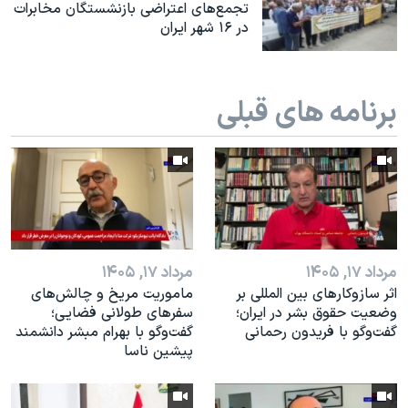
اسرائیل در جنگ
تجمع‌های اعتراضی بازنشستگان مخابرات
در ۱۶ شهر ایران
نرگس محمدی برنده جایزه نوبل صلح
همایش محافظه‌کاران آمریکا «سی‌پک»
برنامه های قبلی
صفحه‌های ویژه
سفر پرزیدنت ترامپ به چین
مرداد ۱۷, ۱۴۰۵
مرداد ۱۷, ۱۴۰۵
اثر ساز‌و‌کارهای بین المللی بر
ماموریت مریخ و چالش‌های
وضعیت حقوق بشر در ایران؛
سفرهای طولانی فضایی؛
گفت‌وگو با فریدون رحمانی
گفت‌وگو با بهرام مبشر دانشمند
پیشین ناسا