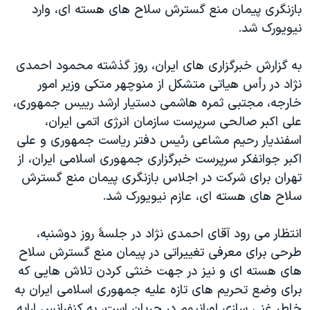
بازنگری پيمان منع گسترش سلاح های هسته ای، وارد
دنبال کنید
مستندها
فرهنگ و زندگی
نيويورک شد.
حقوق شهروندی
انتخابات ریاست جمهوری آمریکا ۲۰۲۴
به گزارش خبرگزاری های ايران، روز گذشته محمود احمدی
اقتصادی
حمله جمهوری اسلامی به اسرائیل
نژاد در رأس هياتی متشکل از منوچهر متکی وزير امور
رمز مهسا
علم و فناوری
خارجه، مجتبی ثمره هاشمی دستيار ارشد رييس جمهوری،
زبانهای مختلف
اسرائیل در جنگ
ورزش زنان در ایران
علی اکبر صالحی سرپرست سازمان انرژی اتمی ايران،
اسفنديار رحيم مشاعی رئيس دفتر رياست جمهوری و علی
گالری عکس
اعتراضات زن، زندگی، آزادی
اکبر جوانفکر سرپرست خبرگزاری جمهوری اسلامی ايران، از
آرشیو پخش زنده
مجموعه مستندهای دادخواهی
تهران برای شرکت در اجلاس بازنگری پيمان منع گسترش
تریبونال مردمی آبان ۹۸
سلاح های هسته ای، عازم نيويورک شد.
دادگاه حمید نوری
انتظار می رود آقای احمدی نژاد در جلسۀ روز دوشنبه،
چهل سال گروگان‌گیری
طرحی برای معرفی تغييراتی در پيمان منع گسترش سلاح
قانون شفافیت دارائی کادر رهبری ایران
های هسته ای و نيز در جهت خنثی کردن تلاش هايی که
برای وضع تحريم های تازه عليه جمهوری اسلامی ايران به
اعتراضات مردمی آبان ۹۸
خاطر غنی سازی اورانيوم در جريان است، به کنفرانس ارايه