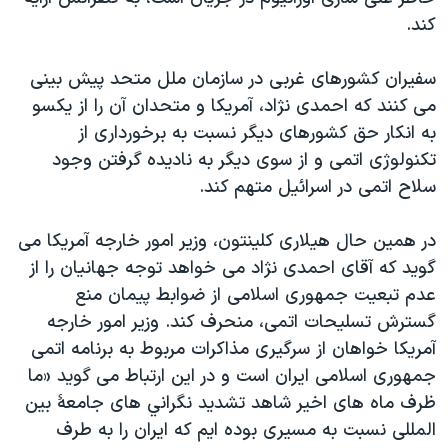
اسرائیل در جنگ
کند.
نرگس محمدی برنده جایزه نوبل صلح
سفيران کشورهای غربی در سازمان ملل متحد پيش بينی
همایش محافظه‌کاران آمریکا «سی‌پک»
می کنند که احمدی نژاد، آمريکا و متحدان آن را از يکسو
صفحه‌های ویژه
به انکار حق کشورهای ديگر نسبت به برخورداری از
سفر پرزیدنت ترامپ به چین
تکنولوژی اتمی و از سوی ديگر به ناديده گرفتن وجود
سلاح اتمی در اسرائيل متهم کند.
در همين حال هيلاری کلينتون، وزير امور خارجه آمريکا می
گويد که آقای احمدی نژاد می خواهد توجه جهانيان را از
عدم تبعيت جمهوری اسلامی از ضوابط پيمان منع
گسترش تسليحات اتمی، منحرف کند. وزير امور خارجه
آمريکا خواهان از سرگيری مذاکرات مربوط به برنامه اتمی
جمهوری اسلامی ايران است و در اين ارتباط می گويد «ما
ظرف ماه های اخير شاهد تشديد نگراني های جامعۀ بين
المللی نسبت به مسيری بوده ايم که ايران را به طرف