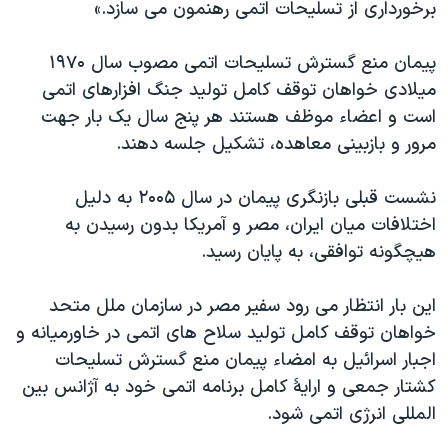
برخورداری از تسليحات اتمی رهنمون می سازد.»
پيمان منع گسترش تسليحات اتمی مصوب سال ۱۹۷۰
ميلادی خواهان توقف کامل توليد جنگ افزارهای اتمی
است و اعضاء موظف هستند هر پنج سال يک بار جهت
مرور و بازبينی معاهده، تشکيل جلسه دهند.
نشست قبلی بازنگری پيمان در سال ۲۰۰۵ به دليل
اختلافات ميان ايران، مصر و آمريکا بدون رسيدن به
هيچگونه توافقی، به پايان رسيد.
اين بار انتظار می رود سفير مصر در سازمان ملل متحد
خواهان توقف کامل توليد سلاح های اتمی در خاورميانه و
اجبار اسرائيل به امضاء پيمان منع گسترش تسليحات
کشتار جمعی و ارايۀ کامل برنامه اتمی خود به آژانس بين
المللی انرژی اتمی شود.