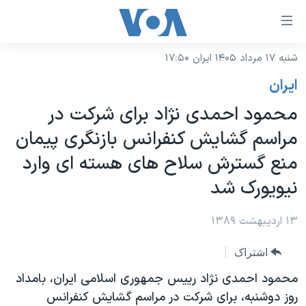
ینکهای
ابل
سترسی
شنبه ۱۷ مرداد ۱۴۰۵ ایران ۱۷:۵۰
خانه
هش
ايران
نسخه سبک وب‌سایت
ه
محمود احمدی نژاد برای شرکت در
حتوای
موضوع ها
مراسم گشايش کنفرانس بازنگری پيمان
صلی
برنامه های تلویزیونی
ایران
هش
منع گسترش سلاح های هسته ای وارد
جدول برنامه ها
ه
آمریکا
نيويورک شد
فحه
صفحه‌های ویژه
جهان
صلی
فرکانس‌های صدای آمریکا
۱۳ اردیبهشت ۱۳۸۹
ورزشی
جام جهانی ۲۰۲۶
هش
پخش رادیویی
ه
گزیده‌ها
عملیات خشم حماسی
اشتراک
ستجو
۲۵۰سالگی آمریکا
ویژه برنامه‌ها
محمود احمدی نژاد رييس جمهوری اسلامی ايران، بامداد
یادگیری زبان انگلیسی
روز دوشنبه، برای شرکت در مراسم گشايش کنفرانس
ویدیوها
بایگانی برنامه‌های تلویزیونی