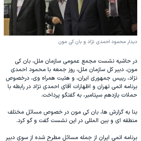
دنبال کنید
مستندها
فرهنگ و زندگی
حقوق شهروندی
انتخابات ریاست جمهوری آمریکا ۲۰۲۴
اقتصادی
حمله جمهوری اسلامی به اسرائیل
رمز مهسا
علم و فناوری
ديدار محمود احمدی نژاد و بان کی مون
زبانهای مختلف
اسرائیل در جنگ
ورزش زنان در ایران
در حاشيه نشست مجمع عمومی سازمان ملل، بان کی
گالری عکس
اعتراضات زن، زندگی، آزادی
مون، دبير کل سازمان ملل، روز جمعه با محمود احمدی
آرشیو پخش زنده
مجموعه مستندهای دادخواهی
نژاد، رييس جمهوری ايران، و هئيت همراه وی، درخصوص
برنامه اتمی تهران و اظهارات آقای احمدی نژاد در رابطه با
تریبونال مردمی آبان ۹۸
حملات يازدهم سپتامبر، به گفتگو پرداخت.
دادگاه حمید نوری
چهل سال گروگان‌گیری
بنا به گزارش ها، بان کی مون در خصوص مسائل مختلف
منطقه ای و بين المللی در اين نشست گفت و گو کرد.
قانون شفافیت دارائی کادر رهبری ایران
اعتراضات مردمی آبان ۹۸
برنامه اتمی ايران از جمله مسائل مطرح شده از سوی دبير