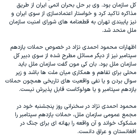
اسرائیل در جنگ
کل سازمان بود. وی بر حل بحران اتمی ايران از طريق
مذاکره تاکيد کرد و خواستار اعتمادسازی از سوی ايران و
نرگس محمدی برنده جایزه نوبل صلح
نيز پايبندی تهران به قطعنامه های شورای امنيت سازمان
همایش محافظه‌کاران آمریکا «سی‌پک»
ملل متحد شد.
صفحه‌های ویژه
اظهارات محمود احمدی نژاد در خصوص حملات يازدهم
سفر پرزیدنت ترامپ به چین
سپتامبر نيز از ديگر مسائل مطرح شده از سوی دبير کل
سازمان ملل بود. بان کی مون گفت سازمان ملل بايد
محلی برای تفاهم و همکاری ميان ملت ها باشد و زير
سوال بردن و يا نفی واقعيت های تاريخی همچون حملات
يازدهم سپتامبر و يا هولوکاست قابل پذيرش نيست.
محمود احمدی نژاد در سخنرانی روز پنجشنبه خود در
مجمع عمومی سازمان ملل، حملات يازدهم سپتامبر را
مشکوک خواند و آن واقعه را بهانه ای برای جنگ در
افغانستان و عراق دانست.