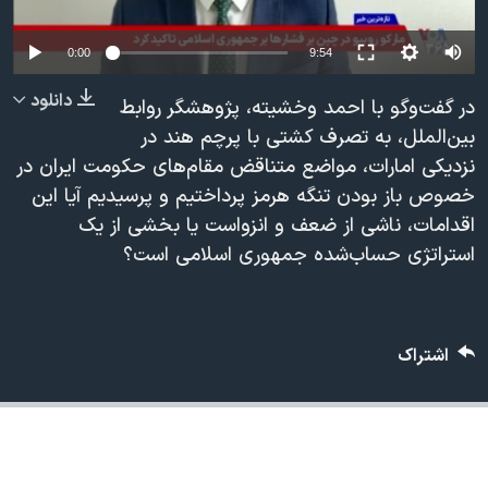
دنبال کنید
مستندها
فرهنگ و زندگی
Auto
0:00
9:54
حقوق شهروندی
انتخابات ریاست جمهوری آمریکا ۲۰۲۴
240p
دانلود
اقتصادی
حمله جمهوری اسلامی به اسرائیل
در گفت‌وگو با احمد وخشیته، پژوهشگر روابط
360p
بین‌الملل، به تصرف کشتی با پرچم هند در
رمز مهسا
علم و فناوری
نزدیکی امارات، مواضع متناقض مقام‌های حکومت ایران در
زبانهای مختلف
480p
480p
360p
240p
Auto
اسرائیل در جنگ
ورزش زنان در ایران
خصوص باز بودن تنگه هرمز پرداختیم و پرسیدیم آیا این
720p
گالری عکس
اعتراضات زن، زندگی، آزادی
اقدامات، ناشی از ضعف و انزواست یا بخشی از یک
1080p
720p
1080p
استراتژی حساب‌شده جمهوری اسلامی است؟
آرشیو پخش زنده
مجموعه مستندهای دادخواهی
تریبونال مردمی آبان ۹۸
دادگاه حمید نوری
اشتراک
چهل سال گروگان‌گیری
قانون شفافیت دارائی کادر رهبری ایران
اعتراضات مردمی آبان ۹۸