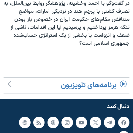
اسرائیل در جنگ
در گفت‌وگو با احمد وخشیته، پژوهشگر روابط بین‌الملل، به
تصرف کشتی با پرچم هند در نزدیکی امارات، مواضع
نرگس محمدی برنده جایزه نوبل صلح
متناقض مقام‌های حکومت ایران در خصوص باز بودن
همایش محافظه‌کاران آمریکا «سی‌پک»
تنگه هرمز پرداختیم و پرسیدیم آیا این اقدامات، ناشی از
صفحه‌های ویژه
ضعف و انزواست یا بخشی از یک استراتژی حساب‌شده
جمهوری اسلامی است؟
سفر پرزیدنت ترامپ به چین
برنامه‌های تلویزیون
دنبال کنید