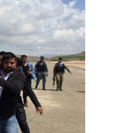
مستندها
فرهنگ و زندگی
حقوق شهروندی
انتخابات ریاست جمهوری آمریکا ۲۰۲۴
اقتصادی
حمله جمهوری اسلامی به اسرائیل
رمز مهسا
علم و فناوری
اسرائیل در جنگ
ورزش زنان در ایران
گالری عکس
اعتراضات زن، زندگی، آزادی
آرشیو پخش زنده
مجموعه مستندهای دادخواهی
تریبونال مردمی آبان ۹۸
دادگاه حمید نوری
چهل سال گروگان‌گیری
قانون شفافیت دارائی کادر رهبری ایران
اعتراضات مردمی آبان ۹۸
اسرائیل در جنگ