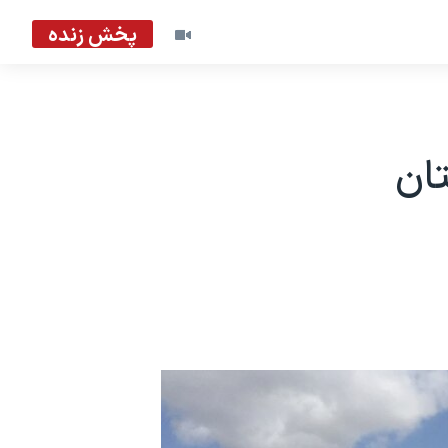
پخش زنده
تان