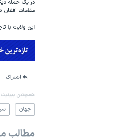
در یک حمله دیگر
مقامات افغان طی آن ۱۶ مامور پلیس مرز
این ولایت با ت
اشتراک
همچنبن ببینید:
جهان
سرخ
مطالب مر