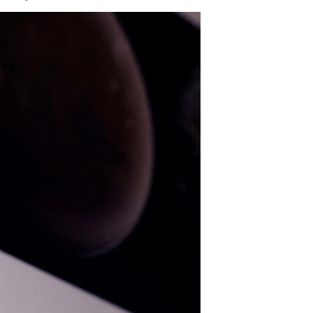
مستندها
فرهنگ و زندگی
حقوق شهروندی
انتخابات ریاست جمهوری آمریکا ۲۰۲۴
اقتصادی
حمله جمهوری اسلامی به اسرائیل
رمز مهسا
علم و فناوری
اسرائیل در جنگ
ورزش زنان در ایران
گالری عکس
اعتراضات زن، زندگی، آزادی
آرشیو پخش زنده
مجموعه مستندهای دادخواهی
تریبونال مردمی آبان ۹۸
دادگاه حمید نوری
چهل سال گروگان‌گیری
قانون شفافیت دارائی کادر رهبری ایران
اعتراضات مردمی آبان ۹۸
اسرائیل در جنگ