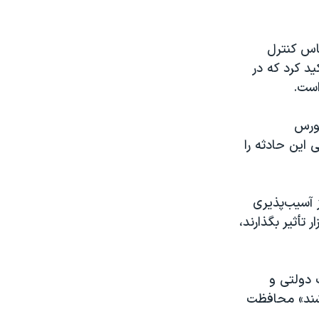
اس کنترل
د کرد که در
است.
بورس
این حادثه را
 آسیب‌پذیری
تأثیر بگذارند،
 دولتی و
شند» محافظت