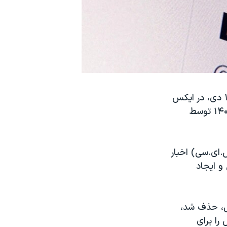
هک حساب رسمی کمیسیون بورس و اوراق بهادار ایالات متحده که سه‌شنبه ۱۹ دی، در ایکس
(توییتر سابق) رخ داد، نگرانی‌ها را در مورد امنیت این شبکه اجتماعی که مهر ۱۴۰۱ توسط
.ای.سی) اخبار
و ایجاد
س، حذف شد،
را برای