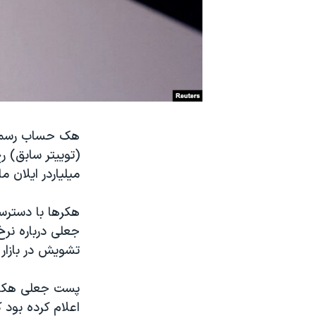
نرگس محمدی برنده جایزه نوبل صلح
همایش محافظه‌کاران آمریکا «سی‌پک»
صفحه‌های ویژه
سفر پرزیدنت ترامپ به چین
میلیاردر ایلان
هکرها با دسترس
جعلی درباره نرخ
تشویش در بازار 
پست جعلی هکرها
اعلام کرده بود 