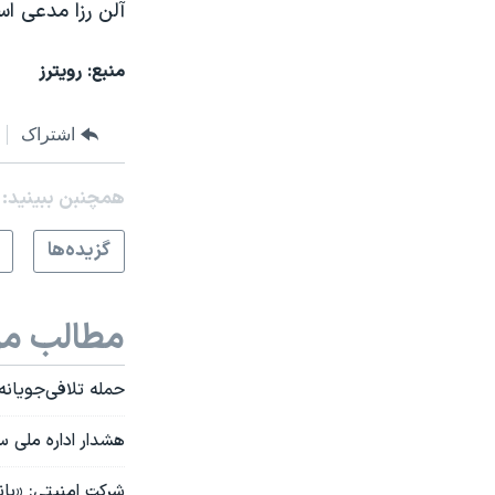
آلن رزا مدعی اس
منبع: رویترز
اشتراک
همچنبن ببینید:
گزيده‌ها
مطالب مر
حمله تلافی‌جویانه
هشدار اداره ملی س
شرکت امنیتی: «با