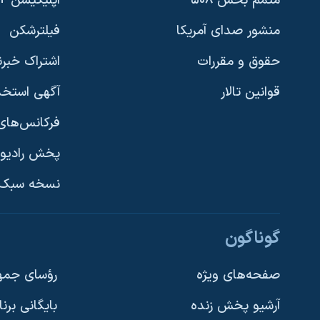
متمم بخش ۵۰۸
اپلیکیشن +VOA
منشور صدای آمریکا
فیلترشکن
حقوق و مقررات
اشتراک خبرن
قوانین تالار
آگهی استخد
فرکانس‌های 
پخش رادیو
یادگیری زبان انگلیسی
نسخه سبک 
دنبال کنید
گوناگون
صفحه‌های ویژه
رؤسای جمهو
آرشیو پخش زنده
بایگانی برن
زبانهای مختلف