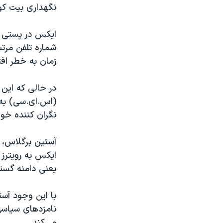
نگهداری بیت کو
ایکس در پستی گ
شماره تلفن مرت
زمان به خطر افت
در حالی که این
(اس.ای.سی) به 
نگران کننده خوا
آستین برگلاس، ی
ایکس به رویترز 
یعنی دامنه گستر
با این وجود آست
نامزدهای سیاسی
می‌کند.