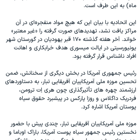
ماه) به این طرف است.
این اتحادیه با بیان این که هیچ مواد منفجره‌ای در آن
مراکز یافت نشد، تهدیدهای صورت گرفته را «غیر معتبر»
خواند. آخر هفته گذشته ۱۷۰ قبر یهودیان در گورستان شهر
یونیورسیتی در ایالت میسوری هدف خرابکاری و اهانت
افراد ناشناس قرار گرفته بود.
رئیس جمهوری آمریکا در بخش دیگری از سخنانش، ضمن
تحسین موزه ملی آمریکاییان آفریقایی تبار، به دستاوردهای
ارزشمند چهره های تأثیرگذاری چون هری اِت ترومن،
فردریک داگلاس و روزا پارکس در پیشبرد حقوق سیاه
پوستان آمریکا اشاره کرد.
موزه ملی آمریکاییان آفریقایی تبار، چندی پیش با حضور
نخستین رئیس جمهور سیاه پوست آمریکا، باراک اوباما و