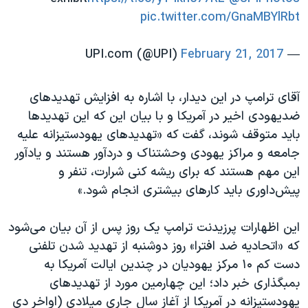
اسرائیل در جنگ
pic.twitter.com/GnaMBYlRbt
نرگس محمدی برنده جایزه نوبل صلح
February 21, 2017
— UPI.com (@UPI)
همایش محافظه‌کاران آمریکا «سی‌پک»
صفحه‌های ویژه
آقای ترامپ در این دیدار، با اشاره به افزایش تهدیدهای
سفر پرزیدنت ترامپ به چین
ضدیهودی اخیر در آمریکا و با بیان این که این تهدیدها
باید متوقف شوند، گفت که «تهدیدهای یهودستیزانه علیه
جامعه و مراکز یهودی وحشتناک و دردآور هستند و یادآور
این مهم هستند که برای ریشه کنی شرارت، تنفر و
پیش‌داوری باید کارهای بیشتری انجام شود.»
این اظهارات پرزیدنت ترامپ یک روز پس از آن بیان می‌شود
که «اتحادیه ضد افترا» روز دوشنبه از تهدید شدن تلفنی
دست کم ۱۰ مرکز یهودیان در چندین ایالت آمریکا به
بمبگذاری خبر داد؛ این چهارمین مورد از تهدید‌های
یهودستیزانه در آمریکا از آغاز سال جاری میلادی (اواخر دی