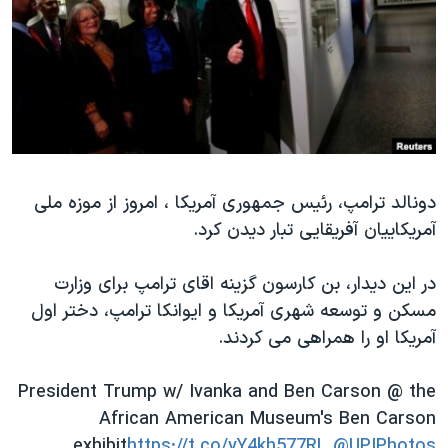
دنبال کنید
مستندها
فرهنگ و زندگی
حقوق شهروندی
انتخابات ریاست جمهوری آمریکا ۲۰۲۴
اقتصادی
حمله جمهوری اسلامی به اسرائیل
رمز مهسا
علم و فناوری
زبانهای مختلف
اسرائیل در جنگ
ورزش زنان در ایران
دونالد ترامپ، رئیس جمهوری آمریکا ، امروز از موزه ملی
گالری عکس
اعتراضات زن، زندگی، آزادی
آمریکاییان آفریقایی تبار دیدن کرد.
آرشیو پخش زنده
مجموعه مستندهای دادخواهی
تریبونال مردمی آبان ۹۸
در این دیدار، بن کارسون گزینه اقای ترامپ برای وزارت
مسکن و توسعه شهری آمریکا و ایوانکا ترامپ، دختر اول
دادگاه حمید نوری
آمریکا او را همراهی می کردند.
چهل سال گروگان‌گیری
قانون شفافیت دارائی کادر رهبری ایران
President Trump w/ Ivanka and Ben Carson @ the
African American Museum's Ben Carson
اعتراضات مردمی آبان ۹۸
exhibit
https://t.co/yY4kh577RL
@UPIPhotos