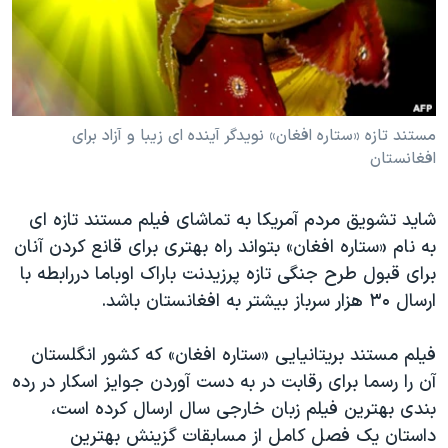
دنبال کنید
مستندها
فرهنگ و زندگی
حقوق شهروندی
انتخابات ریاست جمهوری آمریکا ۲۰۲۴
اقتصادی
حمله جمهوری اسلامی به اسرائیل
رمز مهسا
علم و فناوری
مستند تازه «ستاره افغان» نویدگر آینده ای زیبا و آزاد برای
زبانهای مختلف
افغانستان
اسرائیل در جنگ
ورزش زنان در ایران
گالری عکس
اعتراضات زن، زندگی، آزادی
شاید تشویق مردم آمریکا به تماشای فیلم مستند تازه ای
آرشیو پخش زنده
مجموعه مستندهای دادخواهی
به نام «ستاره افغان» بتواند راه بهتری برای قانع کردن آنان
برای قبول طرح جنگی تازه پرزیدنت باراک اوباما دررابطه با
تریبونال مردمی آبان ۹۸
ارسال ۳۰ هزار سرباز بیشتر به افغانستان باشد.
دادگاه حمید نوری
چهل سال گروگان‌گیری
فیلم مستند بریتانیایی «ستاره افغان» که کشور انگلستان
آن را رسما برای رقابت در به دست آوردن جوایز اسکار در رده
قانون شفافیت دارائی کادر رهبری ایران
بندی بهترین فیلم زبان خارجی سال ارسال کرده است،
اعتراضات مردمی آبان ۹۸
داستان یک فصل کامل از مسابقات گزینش بهترین