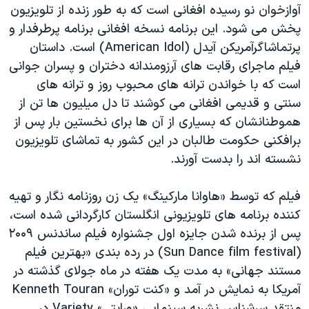
اسرائیل در جنگ
آوازخوان نو رسیده افغانی است که به طور زنده از تلویزیون
پخش می شود. این برنامه نسخه افغانی برنامه پرطرفدار و
نرگس محمدی برنده جایزه نوبل صلح
پرتماشاگرآمریکن آیدل (American Idol) است. داستان
همایش محافظه‌کاران آمریکا «سی‌پک»
فیلم ماجرای رقابت های آرزومندانه دختران و پسران جوانی
صفحه‌های ویژه
است که با خواندن ترانه های محبوب روز و ترانه های
سنتی و قدیمی افغانی می کوشند تا دل میلیون ها تن از
سفر پرزیدنت ترامپ به چین
هموطنانشان که بسیاری از آن ها برای نخستین بار پس از
برافکنی حکومت طالبان در این کشور به تماشای تلویزیون
نشسته اند را بدست آورند.
فیلم که توسط «هاوانا مارکینگ» یک زن روزنامه نگار و تهیه
کننده برنامه های تلویزیونی انگلستان کارگردانی شده است،
پس از برنده شدن جایزه اول جشنواره فیلم ساندنس ۲۰۰۹
(Sun Dance film festival) در رده بندی «بهترین فیلم
مستند جهانی» به مدت یک هفته در ماه جولای گذشته در
آمریکا به نمایش در آمد و «کنت توران» Kenneth Touran
منتقد سرشناس نشریه سینمایی «ورایتی» Variety در