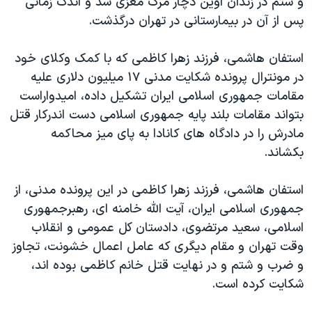
و شتم در زندان اوین دچار مرگ مغزی شد و اندک زمانی
اسرائیل در جنگ
پس از آن در بیمارستانی در تهران درگذشت.
نرگس محمدی برنده جایزه نوبل صلح
همایش محافظه‌کاران آمریکا «سی‌پک»
استفان هاشمی، فرزند زهرا کاظمی که با کمک وکلای خود
در مونترال پرونده شکایت مدنی ۱۷ میلیون دلاری علیه
صفحه‌های ویژه
مقامات جمهوری اسلامی ایران تشکیل داده، امیدواراست
سفر پرزیدنت ترامپ به چین
بتواند مقامات بلند پایه جمهوری اسلامی دست اندرکار قتل
مادرش را در دادگاه های کانادا به پای میز محاکمه
بکشاند.
استفان هاشمی، فرزند زهرا کاظمی در این پرونده مدنی، از
جمهوری اسلامی ایران، آیت الله خامنه ای، رهبرجمهوری
اسلامی، سعید مرتضوی، دادستان کل عمومی و انقلاب
وقت تهران و مقام دیگری که عامل اعمال خشونت، تجاوز
و ضرب و شتم و در نهایت قتل خانم کاظمی بوده اند،
شکایت کرده است.