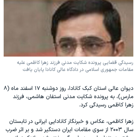
دنبال کنید
مستندها
فرهنگ و زندگی
حقوق شهروندی
انتخابات ریاست جمهوری آمریکا ۲۰۲۴
اقتصادی
حمله جمهوری اسلامی به اسرائیل
رمز مهسا
علم و فناوری
زبانهای مختلف
اسرائیل در جنگ
ورزش زنان در ایران
گالری عکس
اعتراضات زن، زندگی، آزادی
رسیدگی قضایی پرونده شکایت مدنی فرزند زهرا کاظمی علیه
مقامات جمهوری اسلامی در دادگاه عالی کانادا پایان یافت
آرشیو پخش زنده
مجموعه مستندهای دادخواهی
تریبونال مردمی آبان ۹۸
دیوان عالی استان کبک کانادا، روز دوشنبه ۱۷ اسفند ماه (۸
دادگاه حمید نوری
مارس)، به پرونده شکایت مدنی استفان هاشمی، فرزند
زهرا کاظمی رسیدگی کرد.
چهل سال گروگان‌گیری
قانون شفافیت دارائی کادر رهبری ایران
زهرا کاظمی، عکاس و خبرنگار کانادایی ایرانی در تابستان
اعتراضات مردمی آبان ۹۸
سال ۲۰۰۳ از سوی مقامات ایران دستگیر شد و بر اثر ضرب