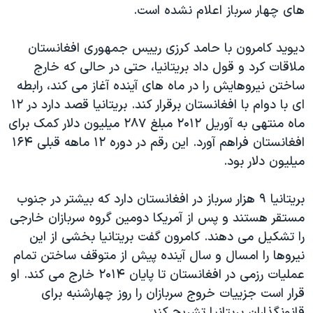
اسرائیل در جنگ
های چهار سرباز اعلام نشده است.
نرگس محمدی برنده جایزه نوبل صلح
ديويد کامرون با حامد کرزی رييس جمهوری افغانستان
همایش محافظه‌کاران آمریکا «سی‌پک»
ملاقات کرد و قول داد بريتانيا، حتی در حالی که خارج
صفحه‌های ویژه
ساختن نيروهايش را در ماه های آينده آغاز می کند، رابطه
ای با دوام با افغانستان برقرار کند. بريتانيا قصد دارد در ۱۲
سفر پرزیدنت ترامپ به چین
ماه منتهی به آوريل ۲۰۱۲ مبلغ ۲۸۷ ميليون دلار کمک برای
افغانستان فراهم آورد. اين رقم در دوره ۱۲ ماهه قبلی ۱۶۴
ميليون دلار بود.
بريتانيا ۹ هزار سرباز در افغانستان دارد که بیشتر در جنوب
مستقر هستند و پس از آمريکا دومين گروه سربازان خارجی
را تشکيل می دهند. کامرون گفت بريتانيا بخشی از اين
نيروها را امسال و سال آينده پيش از متوقف ساختن تمام
عمليات رزمی در افغانستان تا پايان ۲۰۱۴ خارج می کند. او
قرار است جزييات خروج سربازان را روز چهارشنبه برای
قانونگذاران بريتانيا تشريح کند.