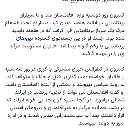
کامرون روز دوشنبه وارد افغانستان شد و با سربازان
بريتانيايی در ايالت هلمند ديدن کرد. ديدار او تحت الشعاع
مرگ يک سرباز بريتانيايی قرار گرفت که در هلمند ناپديد
شده بود. جسد او در پی جستجوی گسترده نيروهای
بريتانيايی با زخم گلوله پيدا شد. طالبان مسئوليت مرگ
وی را بر عهده گرفت.
کامرون در کنفرانس خبری مشترکی با کرزی در روز سه شنبه
از طالبان خواست بمب گذاری، قتل و جنگ را متوقف کند،
به روند سياسی بپيوندد و بخشی از آينده افغانستان باشد.
او گفت افغانستان می تواند از تجربه بريتانيا در ايرلند
شمالی بياموزد. در آنجا ستيزه گران جدايی خواه ايرلند که
در پشت حملات مرگبار به غيرنظاميان و نيروهای امنيتی
قرار داشتند، بعدا به سياستمدارانی تبديل شدند و در اداره
امور به دولت پيوستند.