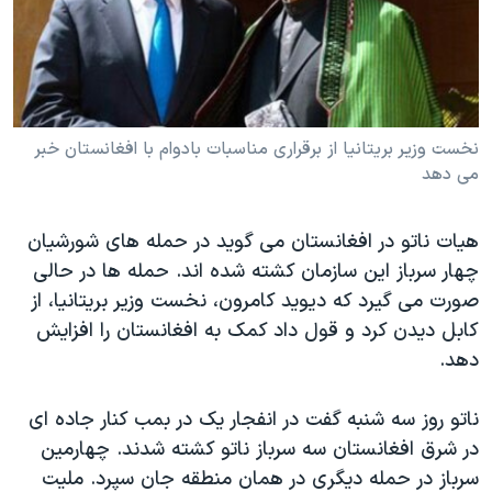
دنبال کنید
مستندها
فرهنگ و زندگی
حقوق شهروندی
انتخابات ریاست جمهوری آمریکا ۲۰۲۴
اقتصادی
حمله جمهوری اسلامی به اسرائیل
رمز مهسا
علم و فناوری
نخست وزير بريتانيا از برقراری مناسبات بادوام با افغانستان خبر
زبانهای مختلف
می دهد
اسرائیل در جنگ
ورزش زنان در ایران
گالری عکس
اعتراضات زن، زندگی، آزادی
هيات ناتو در افغانستان می گويد در حمله های شورشيان
آرشیو پخش زنده
مجموعه مستندهای دادخواهی
چهار سرباز این سازمان کشته شده اند. حمله ها در حالی
صورت می گيرد که ديويد کامرون، نخست وزير بريتانيا، از
تریبونال مردمی آبان ۹۸
کابل ديدن کرد و قول داد کمک به افغانستان را افزایش
دادگاه حمید نوری
دهد.
چهل سال گروگان‌گیری
ناتو روز سه شنبه گفت در انفجار يک در بمب کنار جاده ای
قانون شفافیت دارائی کادر رهبری ایران
در شرق افغانستان سه سرباز ناتو کشته شدند. چهارمين
اعتراضات مردمی آبان ۹۸
سرباز در حمله ديگری در همان منطقه جان سپرد. مليت