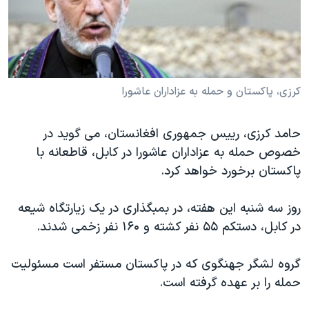
دنبال کنید
مستندها
فرهنگ و زندگی
حقوق شهروندی
انتخابات ریاست جمهوری آمریکا ۲۰۲۴
اقتصادی
حمله جمهوری اسلامی به اسرائیل
رمز مهسا
علم و فناوری
کرزی، پاکستان و حمله به عزاداران عاشورا
زبانهای مختلف
اسرائیل در جنگ
ورزش زنان در ایران
حامد کرزی، رييس جمهوری افغانستان، می گويد در
گالری عکس
اعتراضات زن، زندگی، آزادی
خصوص حمله به عزاداران عاشورا در کابل، قاطعانه با
آرشیو پخش زنده
مجموعه مستندهای دادخواهی
پاکستان برخورد خواهد کرد.
تریبونال مردمی آبان ۹۸
روز سه شنبه اين هفته، در بمبگذاری در يک زيارتگاه شيعه
دادگاه حمید نوری
در کابل، دستکم ۵۵ نفر کشته و ١۶۰ نفر زخمی شدند.
چهل سال گروگان‌گیری
گروه لشگر جهنگوی که در پاکستان مستفر است مسئوليت
قانون شفافیت دارائی کادر رهبری ایران
حمله را بر عهده گرفته است.
اعتراضات مردمی آبان ۹۸