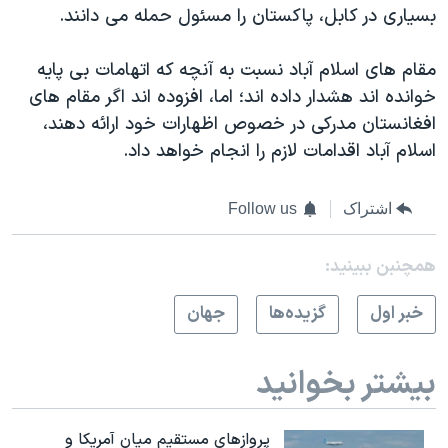
اسرائیل در جنگ
بسياری در کابل، پاکستان را مسئول حمله می دانند.
نرگس محمدی برنده جایزه نوبل صلح
مقام های اسلام آباد نسبت به آنچه که اتهامات بی پايه
همایش محافظه‌کاران آمریکا «سی‌پک»
خوانده اند هشدار داده اند؛ اما، افزوده اند اگر مقام های
صفحه‌های ویژه
افغانستان مدرکی در خصوص اظهارات خود ارائه دهند،
اسلام آباد اقدامات لازم را انجام خواهد داد.
سفر پرزیدنت ترامپ به چین
اشتراک
Follow us
همچنبن ببینید:
خبر اول
گزيده‌ها
جهان
بیشتر بخوانید
پروازهای مستقیم میان آمریکا و