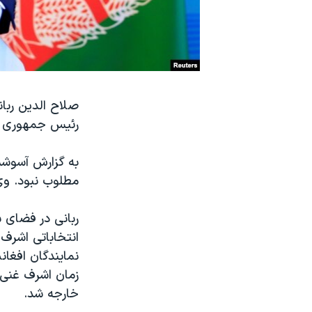
نرگس محمدی برنده جایزه نوبل صلح
همایش محافظه‌کاران آمریکا «سی‌پک»
صفحه‌های ویژه
سفر پرزیدنت ترامپ به چین
صلاح الدین ربا
رئیس جمهوری ای
به گزارش آسوشیت
مطلوب نبود. وی
ربانی در فضای س
انتخاباتی اشر
نمایندگان افغان
زمان اشرف غنی ر
خارجه شد.