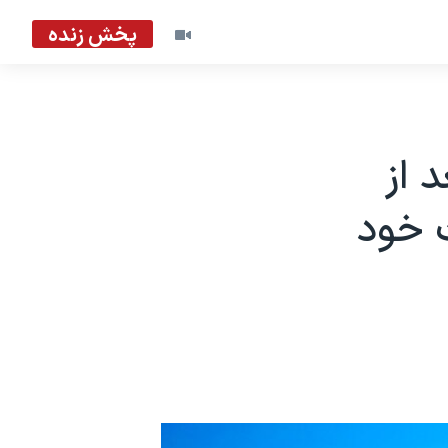
پخش زنده
 از
ت خود