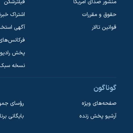
منشور صدای آمریکا
فیلترشکن
حقوق و مقررات
اشتراک خبرن
قوانین تالار
آگهی استخد
فرکانس‌های 
پخش رادیو
یادگیری زبان انگلیسی
نسخه سبک 
دنبال کنید
گوناگون
صفحه‌های ویژه
رؤسای جمهو
آرشیو پخش زنده
بایگانی برن
زبانهای مختلف