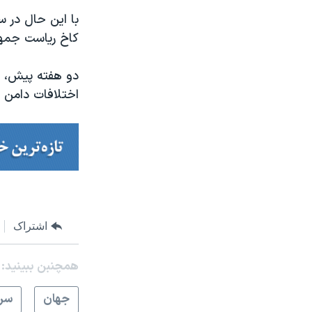
با این حال در س
کاخ ریاست جمه
دو هفته پیش، س
اختلافات دامن ز
اشتراک
همچنبن ببینید:
جهان
سرخ