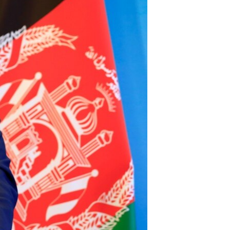
مستندها
فرهنگ و زندگی
حقوق شهروندی
انتخابات ریاست جمهوری آمریکا ۲۰۲۴
اقتصادی
حمله جمهوری اسلامی به اسرائیل
رمز مهسا
علم و فناوری
اسرائیل در جنگ
ورزش زنان در ایران
گالری عکس
اعتراضات زن، زندگی، آزادی
آرشیو پخش زنده
مجموعه مستندهای دادخواهی
تریبونال مردمی آبان ۹۸
دادگاه حمید نوری
چهل سال گروگان‌گیری
قانون شفافیت دارائی کادر رهبری ایران
اعتراضات مردمی آبان ۹۸
اسرائیل در جنگ