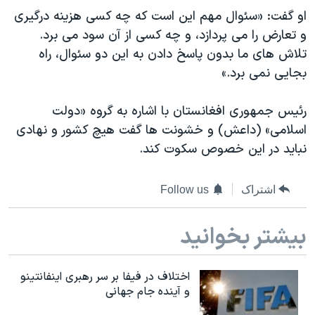
دنبال کنید
او گفت: «سئوال مهم این است که چه کسی هزینه درگیری
مستندها
فرهنگ و زندگی
و تعارض را می پردازد، و چه کسی از آن سود می برد.
حقوق شهروندی
انتخابات ریاست جمهوری آمریکا ۲۰۲۴
تلاش های ما بدون پاسخ دادن به این دو سئوال، راه
اقتصادی
حمله جمهوری اسلامی به اسرائیل
بجایی نمی برد.»
رمز مهسا
علم و فناوری
زبانهای مختلف
​رئیس جمهوری افغانستان با اشاره به گروه «دولت
اسرائیل در جنگ
ورزش زنان در ایران
اسلامی» (داعش) و خشونت ها گفت هیچ کشور و نهادی
گالری عکس
اعتراضات زن، زندگی، آزادی
نباید در این خصوص سکوت کند.
آرشیو پخش زنده
مجموعه مستندهای دادخواهی
اشتراک
Follow us
تریبونال مردمی آبان ۹۸
دادگاه حمید نوری
بیشتر بخوانید
چهل سال گروگان‌گیری
قانون شفافیت دارائی کادر رهبری ایران
اختلاف در فیفا بر سر رهبری اینفانتینو
و آینده جام جهانی
اعتراضات مردمی آبان ۹۸