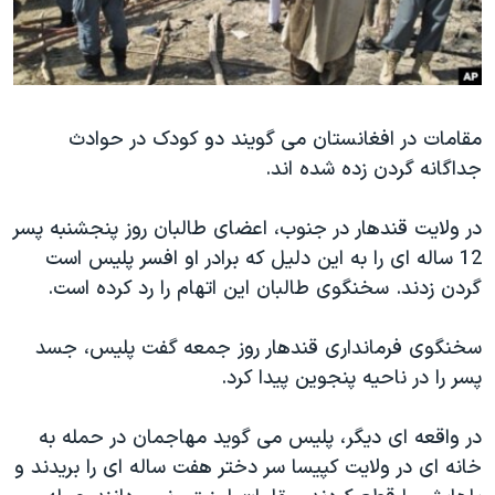
دنبال کنید
مستندها
فرهنگ و زندگی
حقوق شهروندی
انتخابات ریاست جمهوری آمریکا ۲۰۲۴
اقتصادی
حمله جمهوری اسلامی به اسرائیل
مقامات در افغانستان می گویند دو کودک در حوادث
رمز مهسا
علم و فناوری
جداگانه گردن زده شده اند.
زبانهای مختلف
اسرائیل در جنگ
ورزش زنان در ایران
گالری عکس
اعتراضات زن، زندگی، آزادی
در ولایت قندهار در جنوب، اعضای طالبان روز پنجشنبه پسر
12 ساله ای را به این دلیل که برادر او افسر پلیس است
آرشیو پخش زنده
مجموعه مستندهای دادخواهی
گردن زدند. سخنگوی طالبان این اتهام را رد کرده است.
تریبونال مردمی آبان ۹۸
دادگاه حمید نوری
سخنگوی فرمانداری قندهار روز جمعه گفت پلیس، جسد
پسر را در ناحیه پنجوین پیدا کرد.
چهل سال گروگان‌گیری
قانون شفافیت دارائی کادر رهبری ایران
در واقعه ای دیگر، پلیس می گوید مهاجمان در حمله به
اعتراضات مردمی آبان ۹۸
خانه ای در ولایت کپیسا سر دختر هفت ساله ای را بریدند و