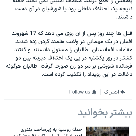
پاهایش را قطع کردند. مقامات امنیتی نمی دانند حمله
اسرائیل در جنگ
نتیجه یک اختلاف داخلی بود یا شورشیان در آن دست
نرگس محمدی برنده جایزه نوبل صلح
داشتند.
همایش محافظه‌کاران آمریکا «سی‌پک»
قتل ها چند روز پس از آن روی می دهد که 17 شهروند
صفحه‌های ویژه
افغان در یک مهمانی در ولایت هلمند گردن زده شدند.
سفر پرزیدنت ترامپ به چین
مقامات افغانستان، طالبان را مسئول دانستند و گفتند
کشتار در روز یکشنبه در پی یک اختلاف دیرینه بین دو
فرمانده شورشی بر سر دو زن صورت گرفت. طالبان هرگونه
دخالت در این رویداد را تکذیب کرده است.
اشتراک
Follow us
بیشتر بخوانید
حمله روسیه به زیرساخت بندری