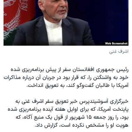
دنبال کنید
مستندها
فرهنگ و زندگی
حقوق شهروندی
انتخابات ریاست جمهوری آمریکا ۲۰۲۴
اقتصادی
حمله جمهوری اسلامی به اسرائیل
رمز مهسا
علم و فناوری
زبانهای مختلف
اسرائیل در جنگ
ورزش زنان در ایران
اشرف غنی
گالری عکس
اعتراضات زن، زندگی، آزادی
رئیس جمهوری افغانستان سفر از پیش برنامه‌ریزی شده
آرشیو پخش زنده
مجموعه مستندهای دادخواهی
خود به واشنگتن را، که قرار بود در جریان آن درباره مذاکرات
تریبونال مردمی آبان ۹۸
آمریکا با طالبان گفت‌وگو کند، به تعویق انداخت.
دادگاه حمید نوری
خبرگزاری آسوشیتدپرس خبر تعویق سفر اشرف غنی به
چهل سال گروگان‌گیری
پایتخت آمریکا، که برای اوایل هفته آینده برنامه‌ریزی شده
قانون شفافیت دارائی کادر رهبری ایران
بود، را روز جمعه ۱۵ شهریور از قول یک منبع آگاه، که
اعتراضات مردمی آبان ۹۸
هویت او را مشخص نکرده است، گزارش داد.