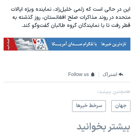
اسرائیل در جنگ
این در حالی است که زلمی خلیل‌زاد، نماینده ویژه ایالات
نرگس محمدی برنده جایزه نوبل صلح
متحده در روند مذاکرات صلح افغانستان، روز گذشته به
همایش محافظه‌کاران آمریکا «سی‌پک»
قطر رفت تا با نمایندگان گروه طالبان گفت‌وگو کند.
صفحه‌های ویژه
سفر پرزیدنت ترامپ به چین
اشتراک
Follow us
همچنبن ببینید:
جهان
سرخط خبرها
بیشتر بخوانید