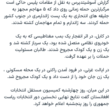
گزارش آسوشیتدپرس به نقل از مقامات پلیس حاکی است
دنبال کنید
مستندها
فرهنگ و زندگی
مرگبارترین حمله زمانی روی داد که ۵ مهاجم مجهز به
حقوق شهروندی
انتخابات ریاست جمهوری آمریکا ۲۰۲۴
جلیقه های انتحاری به یک پست ژاندارمری در جنوب کشور
حمله کردند. سه ژاندارم و تمام مهاجمان کشته شدند.
اقتصادی
حمله جمهوری اسلامی به اسرائیل
رمز مهسا
علم و فناوری
در کابل، در اثر انفجار یک بمب مغناطیسی که به یک
زبانهای مختلف
اسرائیل در جنگ
ورزش زنان در ایران
خودروی نظامی متصل شده بود، یک سرباز کشته شد و
یک زن و یک کودک مجروح شدند. طالبان مسئولیت
گالری عکس
اعتراضات زن، زندگی، آزادی
حملات را بر عهده گرفت.
آرشیو پخش زنده
مجموعه مستندهای دادخواهی
تریبونال مردمی آبان ۹۸
در ایالت غزنی، در فرود آمدن راکتی در یک محله مسکونی ،
یک زن جان خود را از دست داد و یک کودک مجروح شد.
دادگاه حمید نوری
چهل سال گروگان‌گیری
در این میان، روز چهارشنبه کمیسیون مستقل انتخابات
قانون شفافیت دارائی کادر رهبری ایران
افغانستان گفت نتایج نهایی نخستین دور انتخابات ریاست
جمهوری را روز پنجشنبه اعلام خواهد کرد.
اعتراضات مردمی آبان ۹۸