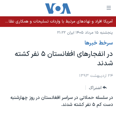
ینکهای
ابل
سترسی
آمریکا افراد و نهادهای مرتبط با واردات تسلیحات و همکاری نظامی کوبا را تحریم کرد
خانه
هش
پنجشنبه ۱۵ مرداد ۱۴۰۵ ایران ۲۱:۲۲
نسخه سبک وب‌سایت
ه
سرخط خبرها
حتوای
موضوع ها
صلی
در انفجارهای افغانستان ۵ نفر کشته
برنامه های تلویزیونی
ایران
هش
شدند
جدول برنامه ها
ه
آمریکا
فحه
صفحه‌های ویژه
جهان
۲۴ اردیبهشت ۱۳۹۳
صلی
فرکانس‌های صدای آمریکا
ورزشی
جام جهانی ۲۰۲۶
هش
اشتراک
پخش رادیویی
ه
گزیده‌ها
عملیات خشم حماسی
در سلسله حملاتی در سراسر افغانستان در روز چهارشنبه
ستجو
۲۵۰سالگی آمریکا
ویژه برنامه‌ها
دست کم ۵ نفر کشته شدند.
یادگیری زبان انگلیسی
ویدیوها
بایگانی برنامه‌های تلویزیونی