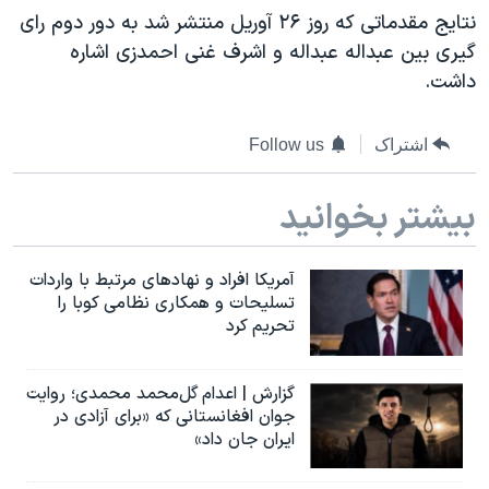
اسرائیل در جنگ
نتایج مقدماتی که روز ۲۶ آوریل منتشر شد به دور دوم رای
نرگس محمدی برنده جایزه نوبل صلح
گیری بین عبداله عبداله و اشرف غنی احمدزی اشاره
داشت.
همایش محافظه‌کاران آمریکا «سی‌پک»
صفحه‌های ویژه
اشتراک
Follow us
سفر پرزیدنت ترامپ به چین
بیشتر بخوانید
آمریکا افراد و نهادهای مرتبط با واردات
تسلیحات و همکاری نظامی کوبا را
تحریم کرد
گزارش | اعدام گل‌محمد محمدی؛ روایت
جوان افغانستانی که «برای آزادی در
ایران جان داد»