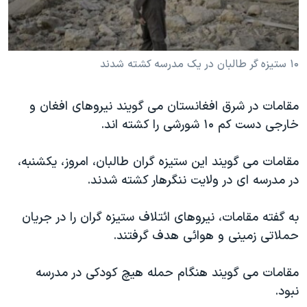
دنبال کنید
مستندها
فرهنگ و زندگی
حقوق شهروندی
انتخابات ریاست جمهوری آمریکا ۲۰۲۴
۱۰ ستيزه گر طالبان در يک مدرسه کشته شدند
اقتصادی
حمله جمهوری اسلامی به اسرائیل
رمز مهسا
علم و فناوری
زبانهای مختلف
مقامات در شرق افغانستان می گويند نيروهای افغان و
اسرائیل در جنگ
ورزش زنان در ایران
خارجی دست کم ۱۰ شورشی را کشته اند.
گالری عکس
اعتراضات زن، زندگی، آزادی
مقامات می گويند اين ستيزه گران طالبان، امروز، يکشنبه،
آرشیو پخش زنده
مجموعه مستندهای دادخواهی
در مدرسه ای در ولايت ننگرهار کشته شدند.
تریبونال مردمی آبان ۹۸
دادگاه حمید نوری
به گفته مقامات، نيروهای ائتلاف ستيزه گران را در جريان
حملاتی زمينی و هوائی هدف گرفتند.
چهل سال گروگان‌گیری
قانون شفافیت دارائی کادر رهبری ایران
مقامات می گويند هنگام حمله هيچ کودکی در مدرسه
اعتراضات مردمی آبان ۹۸
نبود.