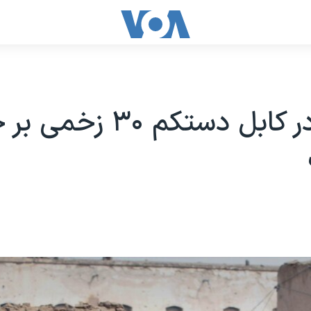
انفجار در کابل دستکم ۳۰ زخ