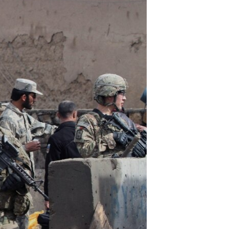
مستندها
فرهنگ و زندگی
حقوق شهروندی
انتخابات ریاست جمهوری آمریکا ۲۰۲۴
اقتصادی
حمله جمهوری اسلامی به اسرائیل
رمز مهسا
علم و فناوری
اسرائیل در جنگ
ورزش زنان در ایران
گالری عکس
اعتراضات زن، زندگی، آزادی
آرشیو پخش زنده
مجموعه مستندهای دادخواهی
تریبونال مردمی آبان ۹۸
دادگاه حمید نوری
چهل سال گروگان‌گیری
قانون شفافیت دارائی کادر رهبری ایران
اعتراضات مردمی آبان ۹۸
اسرائیل در جنگ