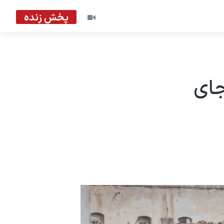
پخش زنده
می بر جای