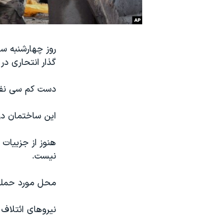
نرگس محمدی برنده جایزه نوبل صلح
همایش محافظه‌کاران آمریکا «سی‌پک»
روز چهارشنبه س
صفحه‌های ویژه
گذار انتحاری در
سفر پرزیدنت ترامپ به چین
دست کم سی نفر 
این ساختمان در
هنوز از جزییات
نیست.
محل مورد حمله 
نیروهای ائتلاف 