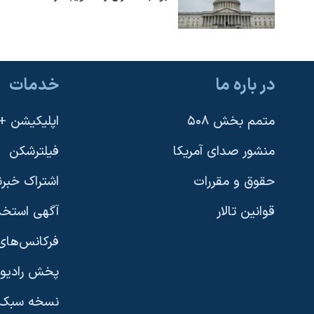
در باره ما
خدمات
متمم بخش ۵۰۸
اپلیکیشن +VOA
منشور صدای آمریکا
فیلترشکن
حقوق و مقررات
اشتراک خبرن
قوانین تالار
آگهی استخد
فرکانس‌های 
پخش رادیو
یادگیری زبان انگلیسی
نسخه سبک 