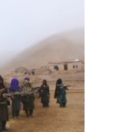
مستندها
فرهنگ و زندگی
حقوق شهروندی
انتخابات ریاست جمهوری آمریکا ۲۰۲۴
اقتصادی
حمله جمهوری اسلامی به اسرائیل
رمز مهسا
علم و فناوری
اسرائیل در جنگ
ورزش زنان در ایران
گالری عکس
اعتراضات زن، زندگی، آزادی
آرشیو پخش زنده
مجموعه مستندهای دادخواهی
تریبونال مردمی آبان ۹۸
دادگاه حمید نوری
چهل سال گروگان‌گیری
قانون شفافیت دارائی کادر رهبری ایران
اعتراضات مردمی آبان ۹۸
اسرائیل در جنگ