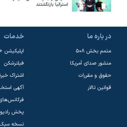
استرالیا بازنگشتند
در باره ما
خدمات
متمم بخش ۵۰۸
اپلیکیشن +VOA
منشور صدای آمریکا
فیلترشکن
حقوق و مقررات
اشتراک خبرن
قوانین تالار
آگهی استخد
فرکانس‌های 
پخش رادیو
یادگیری زبان انگلیسی
نسخه سبک 