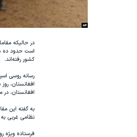
نرگس محمدی برنده جایزه نوبل صلح
همایش محافظه‌کاران آمریکا «سی‌پک»
صفحه‌های ویژه
سفر پرزیدنت ترامپ به چین
در حالیکه مقاما
است حدود ده هز
کشور رفته‌اند.
رسانه روسی اسپو
افغانستان، روز
افغانستان، در م
به گفته این مقا
نظامی غربی به 
فرستاده ویژه ر