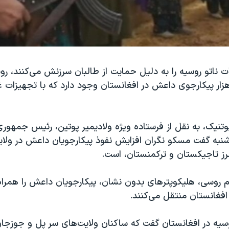
ت ناتو روسیه را به دلیل حمایت از طالبان سرزنش می‌کنند، روس
ار پیکارجوی داعش در افغانستان وجود دارد که با تجهیزات غ
تنیک، به نقل از فرستاده ویژه ولادیمیر پوتین، رئیس جمهوری
 شنبه گفت مسکو نگران افزایش نفوذ پیکارجویان داعش در ولا
رز تاجیکستان و ترکمنستان، است.
م روسی، هلیکوپترهای بدون نشان، پیکارجویان داعش را همراه
افغانستان منتقل می‌کنند.
وسیه در افغانستان گفت که ساکنان ولایت‌های سر پل و جوزجا