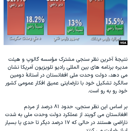
دنبال کنید
مستندها
فرهنگ و زندگی
حقوق شهروندی
انتخابات ریاست جمهوری آمریکا ۲۰۲۴
اقتصادی
حمله جمهوری اسلامی به اسرائیل
رمز مهسا
علم و فناوری
زبانهای مختلف
اسرائیل در جنگ
ورزش زنان در ایران
نتيجۀ آخرين نظر سنجی مشترک مؤسسه گالوپ و هيئت
گالری عکس
اعتراضات زن، زندگی، آزادی
مديره برنامه های بين المللی راديو تلويزيون آمريکا نشان
آرشیو پخش زنده
مجموعه مستندهای دادخواهی
می دهد، دولت وحدت ملی افغانستان در آستانۀ دومين
تریبونال مردمی آبان ۹۸
سالگرد تشکيل خود با نارضايتی عميق افکار عمومی کشور
خود رو به رو است.
دادگاه حمید نوری
چهل سال گروگان‌گیری
بر اساس اين نظر سنجی، حدود ۸۱ درصد از مردم
قانون شفافیت دارائی کادر رهبری ایران
افغانستان می گويند از عملکرد دولت وحدت ملی به شدت
ناراضی هستند در حالی که ۱۷ درصد ديگر تا حدی يا بسيار
اعتراضات مردمی آبان ۹۸
ابراز رضايت می کنند.