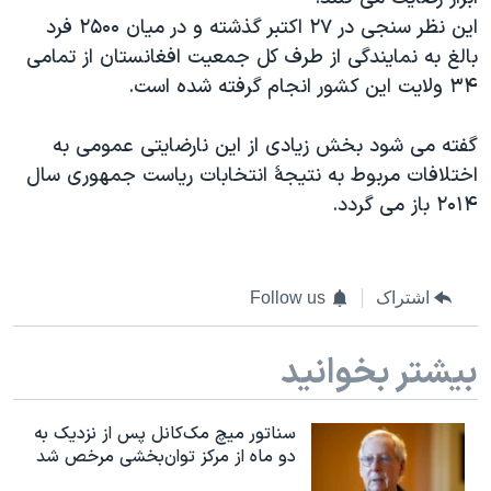
اسرائیل در جنگ
اين نظر سنجی در ۲۷ اکتبر گذشته و در ميان ۲۵۰۰ فرد
نرگس محمدی برنده جایزه نوبل صلح
بالغ به نمايندگی از طرف کل جمعيت افغانستان از تمامی
۳۴ ولايت اين کشور انجام گرفته شده است.
همایش محافظه‌کاران آمریکا «سی‌پک»
صفحه‌های ویژه
گفته می شود بخش زيادی از اين نارضايتی عمومی به
سفر پرزیدنت ترامپ به چین
اختلافات مربوط به نتيجۀ انتخابات رياست جمهوری سال
۲۰۱۴ باز می گردد.
اشتراک
Follow us
بیشتر بخوانید
سناتور میچ مک‌کانل پس از نزدیک به
دو ماه از مرکز توان‌بخشی مرخص شد